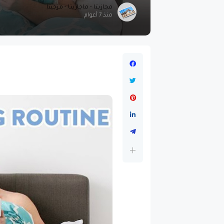
مجازيتا - ماجازيتا - مزجيتا
منذ 7 أعوام