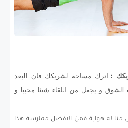
كك :
اترك مساحة لشريكك فان البعد
لشوق و يجعل من اللقاء شيئا محببا و
منا له هواية فمن الافضل ممارسة هذا