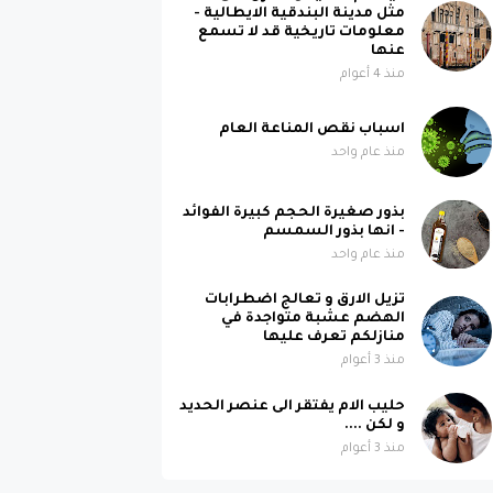
مثل مدينة البندقية الايطالية -
معلومات تاريخية قد لا تسمع
عنها
منذ 4 أعوام
اسباب نقص المناعة العام
منذ عام واحد
بذور صغيرة الحجم كبيرة الفوائد
- انها بذور السمسم
منذ عام واحد
تزيل الارق و تعالج اضطرابات
الهضم عشبة متواجدة في
منازلكم تعرف عليها
منذ 3 أعوام
حليب الام يفتقر الى عنصر الحديد
و لكن ....
منذ 3 أعوام