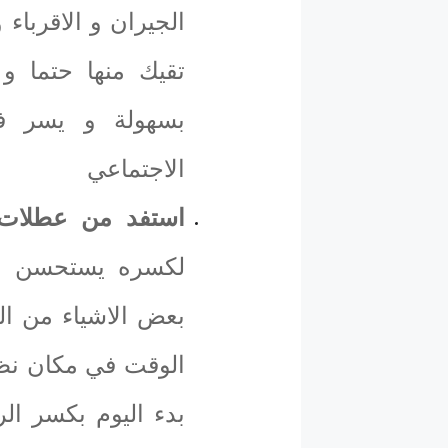
الجيران و الاقرباء
تقيك منها حتما و
بسهولة و يسر فا
الاجتماعي
استفد من عطلات 
لكسره يستحسن ال
بعض الاشياء من ال
الوقت في مكان نظي
بدء اليوم بكسر ال