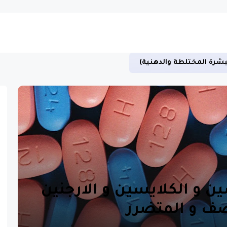
عقم وتسهيل الهضم -اقرأ المزيد عن الاستخدام الصحيح للسمسم
ن و الكلايسين و الارجنين
صف و المتضرر