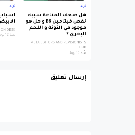
ترند
ترند
هل ضعف المناعة سببه
اسباب
نقص فيتامين B6 و هل هو
الابيض
موجود في التونة و اللحم
TION DESK
البقري ؟
منذ 12 يومًا
META EDITORS AND REVISIONISTS
HUB
منذ 12 يومًا
إرسال تعليق