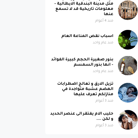
مثل مدينة البندقية الايطالية -
معلومات تاريخية قد لا تسمع
عنها
منذ 4 أعوام
اسباب نقص المناعة العام
منذ عام واحد
بذور صغيرة الحجم كبيرة الفوائد
- انها بذور السمسم
منذ عام واحد
تزيل الارق و تعالج اضطرابات
الهضم عشبة متواجدة في
منازلكم تعرف عليها
منذ 3 أعوام
حليب الام يفتقر الى عنصر الحديد
و لكن ....
منذ 3 أعوام