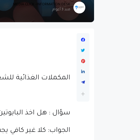
MEDIA CLICK -INFORMATION DESK
منذ 3 أعوام
المكملات الغذائية للشع
سؤال : هل اخذ البايوتين
الجواب: كلا غير كافي ي