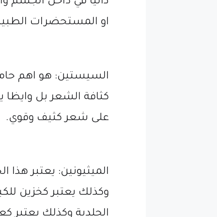
ذاتيا في داخل الجسم و
او المستحضرات الطبية 
السيستين: هو اهم حام
كثافة الشعر بل وايظا ي
على شعر كثيف وقوي.
الميثيونين: يعتبر هذا 
وكذلك يعتبر كخزين للك
الجلدية وكذلك يعتبر 