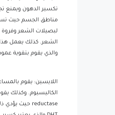
تكسير الدهون ويمنع تج
مناطق الجسم حيث تساعد
لبصيلات الشعر وفروة ا
الشعر. كذلك يعمل هذا ا
والذي يقوم بتقوية عمود
اللايسين: يقوم بالمسا
reductase حيث 