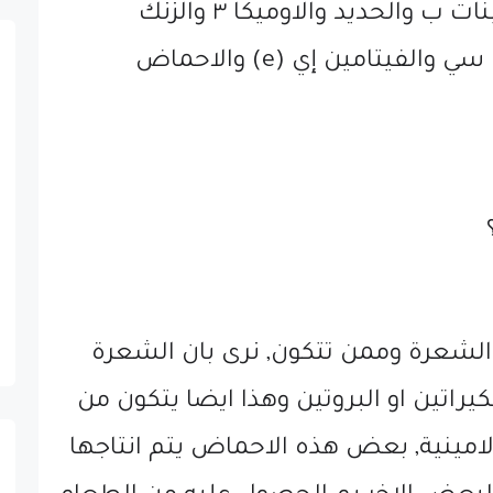
الاخرى كمجموعة فيتامينات ب والحديد والاوميكا ٣ والزنك
والفيتامين د والفيتامين سي والفيتامين إي (e) والاحماض
ء الشعرة وممن تتكون, نرى بان الشعرة
ة ٨٨٪ من الكيراتين او البروتين وهذا ايضا يتكون من
مينية, بعض هذه الاحماض يتم انتاجها