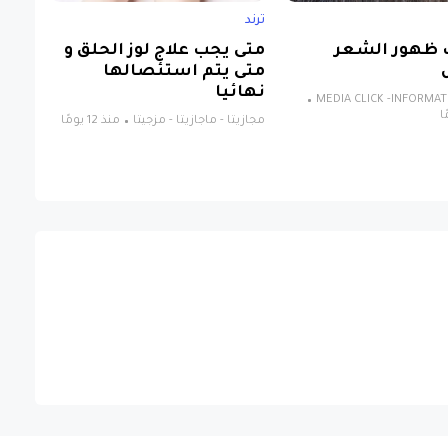
ترند
 ظهور الشعر
متى يجب علاج لوز الحلق و
متى يتم استئصالها
نهائيا
MEDIA CLICK -INFORMA
مجازيتا - ماجازيتا - مزجيتا
منذ 12 يومًا