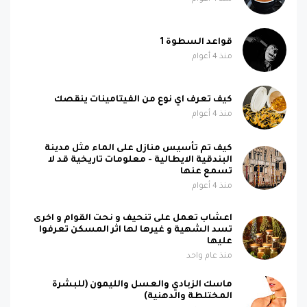
قواعد السطوة 1
منذ 4 أعوام
كيف تعرف اي نوع من الفيتامينات ينقصك
منذ 4 أعوام
كيف تم تأسيس منازل على الماء مثل مدينة
البندقية الايطالية - معلومات تاريخية قد لا
تسمع عنها
منذ 4 أعوام
اعشاب تعمل على تنحيف و نحت القوام و اخرى
تسد الشهية و غيرها لها اثر المسكن تعرفوا
عليها
منذ عام واحد
ماسك الزبادي والعسل والليمون (للبشرة
المختلطة والدهنية)