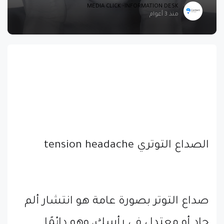
MEDIA CLICK -INFORMATION DESK
منذ 3 أعوام
الصداع التوتري tension headache
صداع التوتر بصورة عامة هو انتشار ألم
حاد أو معتدل في رأسك، وهو دائمًا