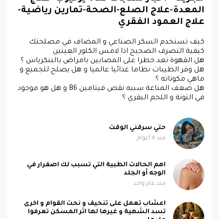
المعدة-علاج الصلع-الصحة-تمارين رياضية-
علاج العمود الفقري
كيف تستخدم السكر الصناعي و المضاف في مصلحتك
كيفية التصرف الصحيح اذا لامس الكلور العينين
هل القهوة تعد خطرا على المصابين بامراض بالبنكرياس ؟
هل وفر الطيبات نظاما غذائيا عالميا و هل يصلح للجميع و
ماهي مكوناته ؟
هل ضعف المناعة سببه نقص فيتامين B6 و هل هو موجود
في التونة و اللحم البقري ؟
حتي سرقني الوقت
منذ 4 أعوام
اهم الحالات الطبية التي تسبب لك اصفرار في
الوجه أو الجلد
منذ عام واحد
اعشاب تعمل على تنحيف و نحت القوام و اخرى
تسد الشهية و غيرها لها اثر المسكن تعرفوا