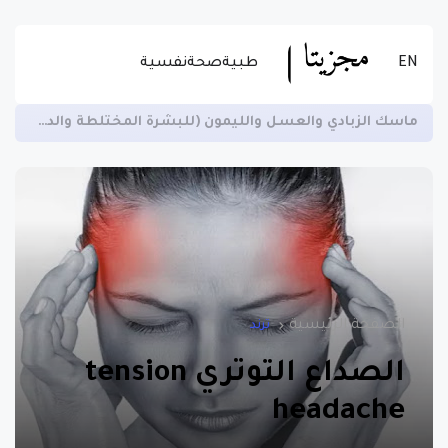
EN
طبية
صحة
نفسية
زيادة الخصوبة لدى الرجال ومنع العقم وتسهيل الهضم -اقرأ المزيد عن الاستخدام الصحيح للسمسم
الصفحة الرئيسية
ترند
الصداع التوتري tension
headache