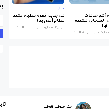
بح
أخبار
: أهم خدمات
من جديد: ثغرة خطيرة تهدد
ن السحابي مهددة
نظام أندرويد !
ق !
مجازيتا - ماجازيتا - مزجيتا
منذ 11 عامًا
اجازيتا - مزجيتا
منذ 11 عامًا
تاب
حتي سرقني الوقت