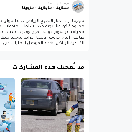
مرسلة بواسطة
مجازيتا - ماجازيتا - مزجيتا
مجزيتا اراء اخبار الخليج الرياض جدة اسوا
معلومة كورونا ادوية جدد نشاطك مأكولات مطا
جغرافيا بر لحوم عوالم اخرى يوتيوب سناب
طاقة - انتاج حروب روسيا اكرانيا مزجيتا مط
القاهرة الرياض بغداد الموصل الامارات دبي
قد تُعجبك هذه المشاركات