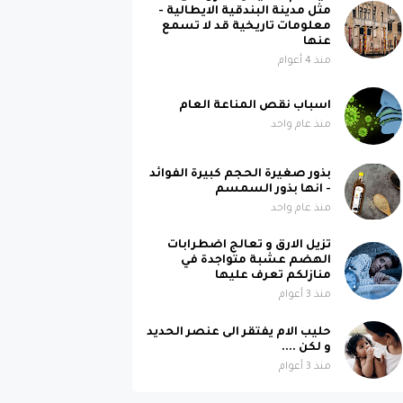
مثل مدينة البندقية الايطالية -
معلومات تاريخية قد لا تسمع
عنها
منذ 4 أعوام
اسباب نقص المناعة العام
منذ عام واحد
بذور صغيرة الحجم كبيرة الفوائد
- انها بذور السمسم
منذ عام واحد
تزيل الارق و تعالج اضطرابات
الهضم عشبة متواجدة في
منازلكم تعرف عليها
منذ 3 أعوام
حليب الام يفتقر الى عنصر الحديد
و لكن ....
منذ 3 أعوام