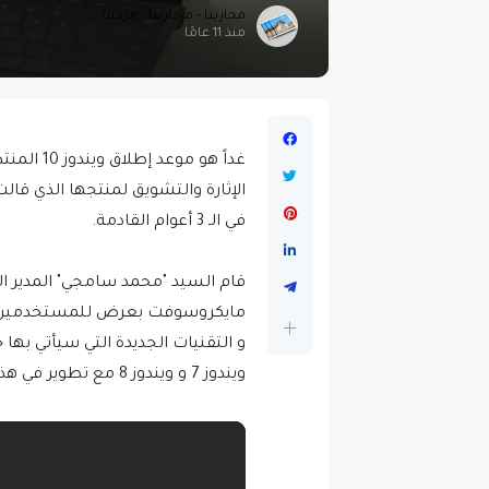
مجازيتا - ماجازيتا - مزجيتا
منذ 11 عامًا
غداً هو م
في الـ 3 أعوام القادمة.
قام السيد "محمد سامجي" المدير ا
و التقنيات الجديدة التي سيأتي به
ويندوز 7 و ويندوز 8 مع تطوير في هذه الخصائص، فرجة ممتعة و شاركونا آرائكم في التعليقات.