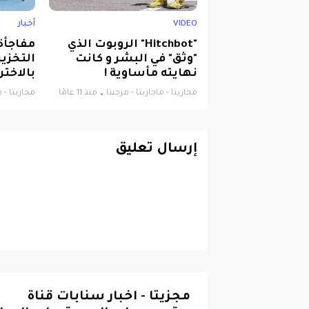
VIDEO
أخبار
"Hitchbot" الروبوت الذي
مفاجأة
"وثق" في البشر و كانت
التخزي
نهايته مأساوية !
بالاخترا
مجازيتا - ماجازيتا - مزجيتا
منذ 11 عامًا
مجازيتا - م
إرسال تعليق
مجزيتا - اخبار سنابات قناة