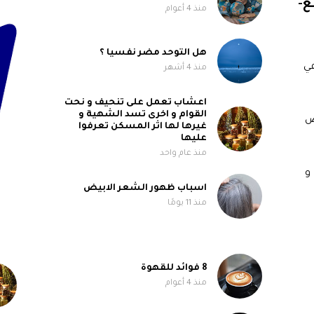
ع-
منذ 4 أعوام
هل التوحد مضر نفسيا ؟
ي
منذ 4 أشهر
اعشاب تعمل على تنحيف و نحت
القوام و اخرى تسد الشهية و
ض
غيرها لها اثر المسكن تعرفوا
عليها
منذ عام واحد
هل ضعف المناعة سببه نقص فيتامين B6 و
اسباب ظهور الشعر الابيض
منذ 11 يومًا
8 فوائد للقهوة
منذ 4 أعوام