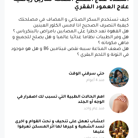
علاج العمود الفقري
كيف تستخدم السكر الصناعي و المضاف في مصلحتك
كيفية التصرف الصحيح اذا لامس الكلور العينين
هل القهوة تعد خطرا على المصابين بامراض بالبنكرياس ؟
هل وفر الطيبات نظاما غذائيا عالميا و هل يصلح للجميع و
ماهي مكوناته ؟
هل ضعف المناعة سببه نقص فيتامين B6 و هل هو موجود
في التونة و اللحم البقري ؟
حتي سرقني الوقت
منذ 4 أعوام
اهم الحالات الطبية التي تسبب لك اصفرار في
الوجه أو الجلد
منذ عام واحد
اعشاب تعمل على تنحيف و نحت القوام و اخرى
تسد الشهية و غيرها لها اثر المسكن تعرفوا
عليها