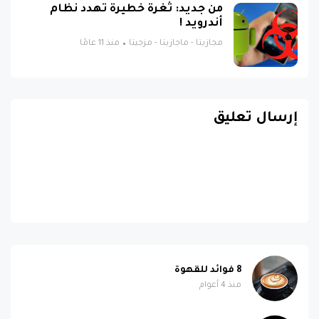
من جديد: ثغرة خطيرة تهدد نظام
أندرويد !
مجازيتا - ماجازيتا - مزجيتا
منذ 11 عامًا
إرسال تعليق
8 فوائد للقهوة
منذ 4 أعوام