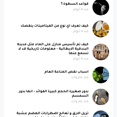
قواعد السطوة 1
منذ 4 أعوام
كيف تعرف اي نوع من الفيتامينات ينقصك
منذ 4 أعوام
كيف تم تأسيس منازل على الماء مثل مدينة
البندقية الايطالية - معلومات تاريخية قد لا
تسمع عنها
منذ 4 أعوام
اسباب نقص المناعة العام
منذ عام واحد
بذور صغيرة الحجم كبيرة الفوائد - انها بذور
السمسم
منذ عام واحد
تزيل الارق و تعالج اضطرابات الهضم عشبة