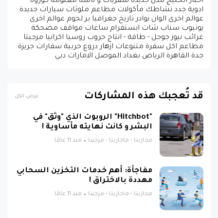
اخبار الخليج مدن جديدة سفريات و ناسة معلومة كورونا
ادوية جدد نشاطك مأكولات مطاعم ملوثات سيارات جديدة
عوالم اخرى الوان نوادر تاريخ جغرافيا بر لحوم عوالم اخرى
يوتيوب سناب شات انستقرام ساعات مواقف مضحكة
غرائب نيوز جوجل - طاقة - انتاج حروب روسيا اكرانيا مزجيتا
مطاعم اكل سفرة متنوعات ازهار دروع حربية سفارات جريزة
جدة القاهرة الرياض بغداد الموصل الامارات دبي
قد تُعجبك هذه المشاركات
عرض الكل
"Hitchbot" الروبوت الذي "وثق" في
البشر و كانت نهايته مأساوية !
مجازيتا - ماجازيتا - مزجيتا
منذ 11 عامًا
مفاجأة: أهم خدمات التخزين السحابي
مهددة بالاختراق !
مجازيتا - ماجازيتا - مزجيتا
منذ 11 عامًا