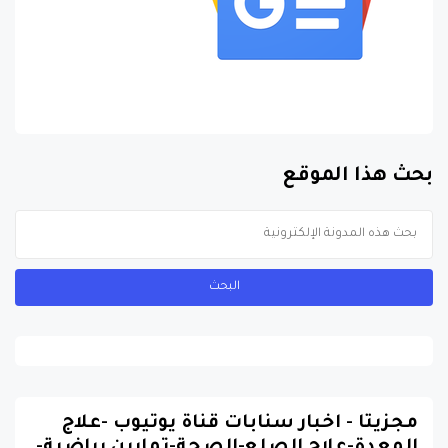
بحث هذا الموقع
مجزيتا - اخبار سنابات قناة يوتيوب -علاج
المعدة-علاج الصلع-الصحة-تمارين رياضية-