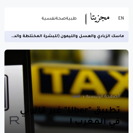
EN
طبية
صحة
نفسية
ماسك الزبادي والعسل والليمون (للبشرة المختلطة والدهنية)
الصفحة الرئيسية
أخبار
تطبيق "Uber" غير قانوني
في المغرب !