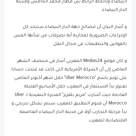
البيضاء وبالخط الرابط بين مطار محمد الخامس ومدينة
الدار البيضاء.
و أشار البيان أن مصالح جهة الدار البيضاء ستتخذ كل
الإجراءات الضرورية لمحاربة أية تصرفات من شأنها المس
بالقوانين والتنظيمات في مجال النقل.
و كان موقع Medias24 المغربي أشار في منتصف الشهر
الماضي إلى أن الشركة الأمريكية التي كانت فد فتحت حسابا
على تويتر باسم "Uber Morocco" خلال شهر أكتوبر الماضي
تعتزم بدأ الاستثمار في المغرب خلال الأسابيع القليلة
القادمة حيث أشارت "مريم بلقزيز" المديرة التنفيذية لـ Uber
Morocco أن قدوم التطبيق للمغرب سيتم بشكل تدريجي و
بدأ مرحلة التجارب أولا في مدينة الدار البيضاء العاصمة
الاقتصادية للمغرب.