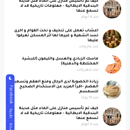
كيف تم تأسيس منازل على الماء مثل مدينة
البندقية الايطالية - معلومات تاريخية قد لا
تسمع عنها
منذ 4 أعوام
اعشاب تعمل على تنحيف و نحت القوام و اخرى
تسد الشهية و غيرها لها اثر المسكن تعرفوا
عليها
منذ عام واحد
ماسك الزبادي والعسل والليمون (للبشرة
المختلطة والدهنية)
منذ شهر واحد
زيادة الخصوبة لدى الرجال ومنع العقم وتسهيل
الهضم -اقرأ المزيد عن الاستخدام الصحيح
Facebook
للسمسم
منذ 19 يومًا
كيف تم تأسيس منازل على الماء مثل مدينة
طبية
البندقية الايطالية - معلومات تاريخية قد لا
تسمع عنها
منذ 4 أعوام
صحة