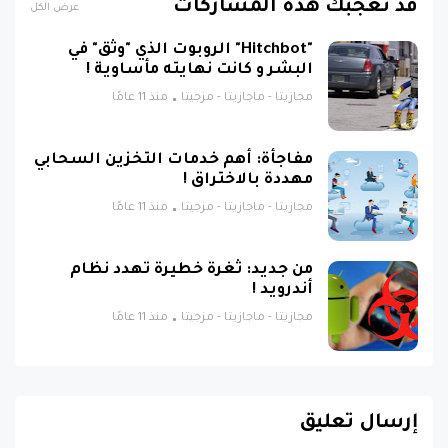
قد تُعجبك هذه المشاركات
عرض الكل
"Hitchbot" الروبوت الذي "وثق" في
البشر و كانت نهايته مأساوية !
مجازيتا - ماجازيتا - مزجيتا
منذ 11 عامًا
مفاجأة: أهم خدمات التخزين السحابي
مهددة بالاختراق !
مجازيتا - ماجازيتا - مزجيتا
منذ 11 عامًا
من جديد: ثغرة خطيرة تهدد نظام
أندرويد !
مجازيتا - ماجازيتا - مزجيتا
منذ 11 عامًا
إرسال تعليق