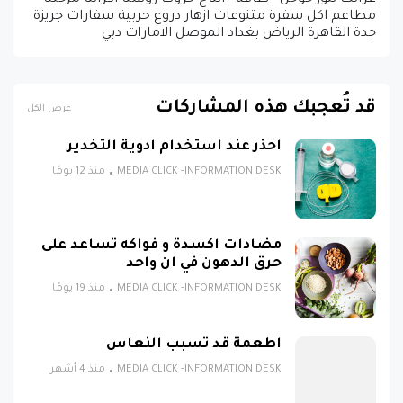
غرائب نيوز جوجل - طاقة - انتاج حروب روسيا اكرانيا مزجيتا
مطاعم اكل سفرة متنوعات ازهار دروع حربية سفارات جريزة
جدة القاهرة الرياض بغداد الموصل الامارات دبي
قد تُعجبك هذه المشاركات
عرض الكل
احذر عند استخدام ادوية التخدير
MEDIA CLICK -INFORMATION DESK
منذ 12 يومًا
مضادات اكسدة و فواكه تساعد على
حرق الدهون في ان واحد
MEDIA CLICK -INFORMATION DESK
منذ 19 يومًا
اطعمة قد تسبب النعاس
MEDIA CLICK -INFORMATION DESK
منذ 4 أشهر