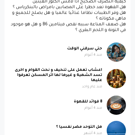
كيفية التصرف الصحيح اذا لامس الكلور العينين
هل القهوة تعد خطرا على المصابين بامراض بالبنكرياس ؟
هل وفر الطيبات نظاما غذائيا عالميا و هل يصلح للجميع و
ماهي مكوناته ؟
هل ضعف المناعة سببه نقص فيتامين B6 و هل هو موجود
في التونة و اللحم البقري ؟
حتي سرقني الوقت
منذ 4 أعوام
اعشاب تعمل على تنحيف و نحت القوام و اخرى
تسد الشهية و غيرها لها اثر المسكن تعرفوا
عليها
منذ عام واحد
8 فوائد للقهوة
منذ 4 أعوام
هل التوحد مضر نفسيا ؟
منذ 4 أشهر