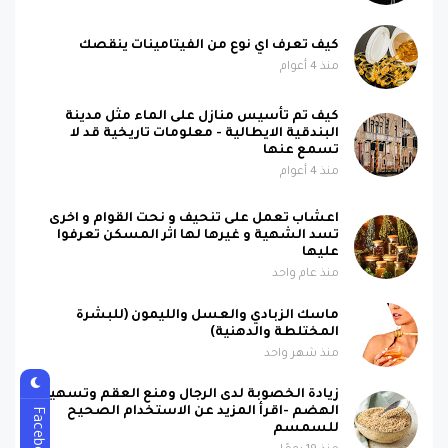
كيف تعرف اي نوع من الفيتامينات ينقصك
منذ 4 أعوام
كيف تم تأسيس منازل على الماء مثل مدينة
البندقية الايطالية - معلومات تاريخية قد لا
تسمع عنها
منذ 4 أعوام
اعشاب تعمل على تنحيف و نحت القوام و اخرى
تسد الشهية و غيرها لها اثر المسكن تعرفوا
عليها
منذ عام واحد
ماسك الزبادي والعسل والليمون (للبشرة
المختلطة والدهنية)
منذ شهر واحد
زيادة الخصوبة لدى الرجال ومنع العقم وتسهيل
الهضم -اقرأ المزيد عن الاستخدام الصحيح
Facebook
للسمسم