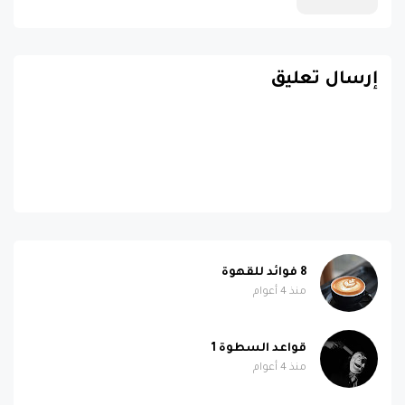
إرسال تعليق
8 فوائد للقهوة
منذ 4 أعوام
قواعد السطوة 1
منذ 4 أعوام