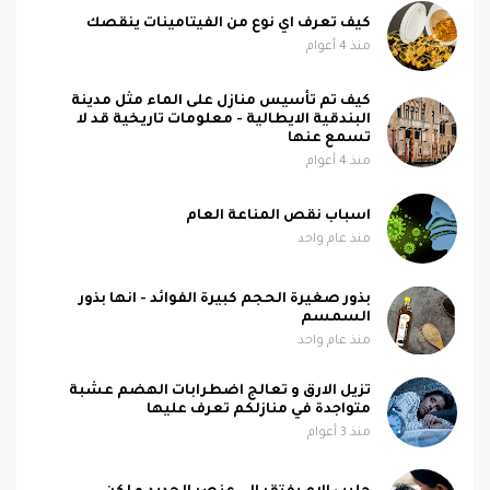
كيف تعرف اي نوع من الفيتامينات ينقصك
منذ 4 أعوام
كيف تم تأسيس منازل على الماء مثل مدينة
البندقية الايطالية - معلومات تاريخية قد لا
تسمع عنها
منذ 4 أعوام
اسباب نقص المناعة العام
منذ عام واحد
بذور صغيرة الحجم كبيرة الفوائد - انها بذور
السمسم
منذ عام واحد
تزيل الارق و تعالج اضطرابات الهضم عشبة
متواجدة في منازلكم تعرف عليها
منذ 3 أعوام