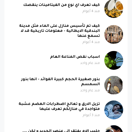
كيف تعرف اي نوع من الفيتامينات ينقصك
منذ 4 أعوام
كيف تم تأسيس منازل على الماء مثل مدينة
البندقية الايطالية - معلومات تاريخية قد لا
تسمع عنها
منذ 4 أعوام
اسباب نقص المناعة العام
منذ عام واحد
بذور صغيرة الحجم كبيرة الفوائد - انها بذور
السمسم
منذ عام واحد
تزيل الارق و تعالج اضطرابات الهضم عشبة
متواجدة في منازلكم تعرف عليها
منذ 3 أعوام
حليب الام يفتقر الى عنصر الحديد و لكن ....