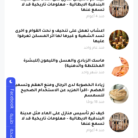
البندقية الايطالية - معلومات تاريخية قد لا
تسمع عنها
منذ 4 أعوام
اعشاب تعمل على تنحيف و نحت القوام و اخرى
تسد الشهية و غيرها لها اثر المسكن تعرفوا
عليها
منذ عام واحد
ماسك الزبادي والعسل والليمون (للبشرة
المختلطة والدهنية)
منذ شهر واحد
زيادة الخصوبة لدى الرجال ومنع العقم وتسهيل
الهضم -اقرأ المزيد عن الاستخدام الصحيح
Facebook
للسمسم
منذ 18 يومًا
كيف تم تأسيس منازل على الماء مثل مدينة
طبية
البندقية الايطالية - معلومات تاريخية قد لا
تسمع عنها
منذ 4 أعوام
صحة