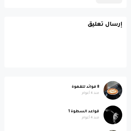
إرسال تعليق
8 فوائد للقهوة
منذ 4 أعوام
قواعد السطوة 1
منذ 4 أعوام