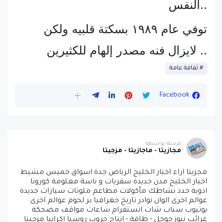
النفس..
توفي عام ١٩٨٩ بسكتة قلبيه ولكن
لايزال فنه مصدر إلهام للكثيرين ..
ثقافة عامة
Facebook
مرسلة بواسطة
مجازيتا - ماجازيتا - مزجيتا
مجزيتا اراء اخبار الخليج الرياض جدة اسواق خميس مشيط
اخبار الخليج مدن جديدة سفريات و ناسة معلومة كورونا
ادوية جدد نشاطك مأكولات مطاعم ملوثات سيارات جديدة
عوالم اخرى الوان نوادر تاريخ جغرافيا بر لحوم عوالم اخرى
يوتيوب سناب شات انستقرام ساعات مواقف مضحكة
غرائب نيوز جوجل - طاقة - انتاج حروب روسيا اكرانيا مزجيتا