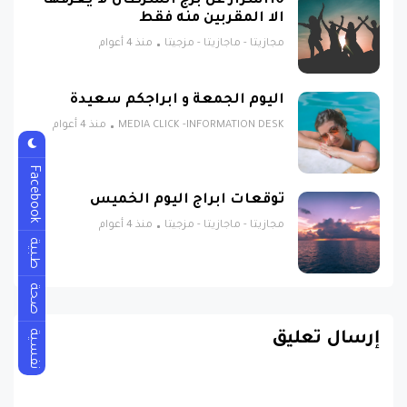
10اسرار عن برج السرطان لا يعرفها
الا المقربين منه فقط
مجازيتا - ماجازيتا - مزجيتا
منذ 4 أعوام
اليوم الجمعة و ابراجكم سعيدة
MEDIA CLICK -INFORMATION DESK
منذ 4 أعوام
Facebook
توقعات ابراج اليوم الخميس
مجازيتا - ماجازيتا - مزجيتا
منذ 4 أعوام
طبية
صحة
نفسية
إرسال تعليق