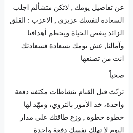
عن تفاصيل يومك , لاتكن متشألم اجلب
السعادة لنفسك عزيزي , الاعزب : القلق
الزائد ينغص الحياة ويحطم أهدافنا
وآمالنا, عش يومك بسعادة فسعادتك
انت من تصنعها
صحياً
تريّث قبل القيام بنشاطات مكثفة دفعة
واحدة، خذ الأمور بالتروي، ومهّد لها
خطوة خطوة , وزع طاقتك على مدار
اليوم لا تهلك نفسك دفعة واحدة