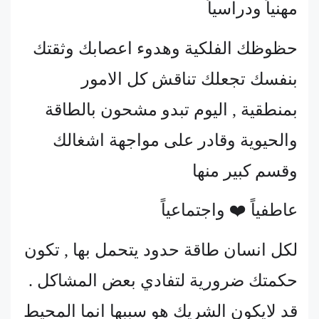
مهنياً ودراسياً
حظوظك الفلكية وهدوء اعصابك وثقتك
بنفسك تجعلك تناقش كل الامور
بمنطقية , اليوم تبدو مشحون بالطاقة
والحيوية وقادر على مواجهة اشغالك
وقسم كبير منها
عاطفياً ❤️ واجتماعياً
لكل انسان طاقة حدود يتحمل بها , تكون
حكمتك ضرورية لتفادي بعض المشاكل .
قد لايكون الشريك هو سببها انما المحيط