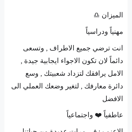
الميزان ♎
مهنياً ودراسياً
انت ترضي جميع الاطراف , وتسعى
دائماً لان تكون الاجواء ايجابية جيدة ,
الامل يرافقك لتزداد شعبيتك , وسع
دائرة معارفك , لتغير وضعك العملي الى
الافضل
عاطفياً ❤️ واجتماعياً
الاعزب : في مرات عديدة من حياتنا