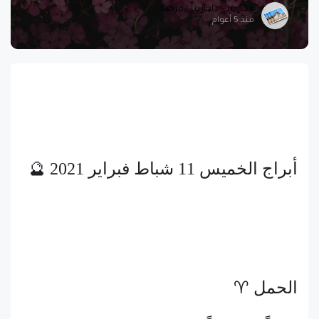
مجازيتا - ماجازيتا - مزجيتا
منذ 5 أعوام
أبراج الخميس 11 شباط فبراير 2021 🔮
الحمل ♈