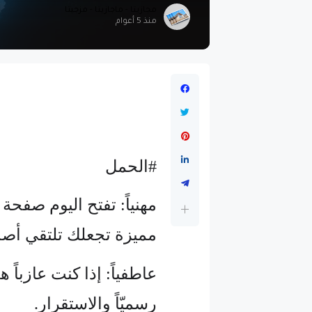
مجازيتا - ماجازيتا - مزجيتا
منذ 5 أعوام
#الحمل
مهنياً: تفتح اليوم صفحة
مميزة تجعلك تلتقي أصدق
عاطفياً: إذا كنت عازباً
رسميّاً والاستقرار.