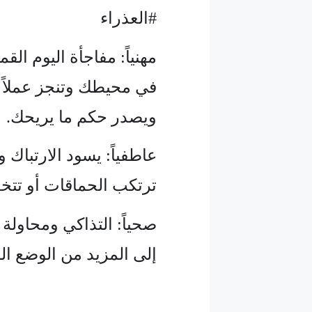
#العذراء
مهنياً: مفاجأة اليوم ال
في محيطك وتنجز عملاً 
ويصدر حكم ما يريحك.
عاطفياً: يسود الارتباك و
ترتكب الحماقات أو تتخذ
صحياً: التذاكي ومحاولة
إلى المزيد من الوضع ال