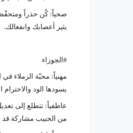
صحياً: كُن حذراً ومتحفّظ
يثير أعصابك وانفعالك.
#الجوزاء
مهنياً: محبّة الزملاء ف
يسودها الود والاحترام ا
عاطفياً: تتطلع إلى تعدي
من الحبيب مشاركة قد تذ