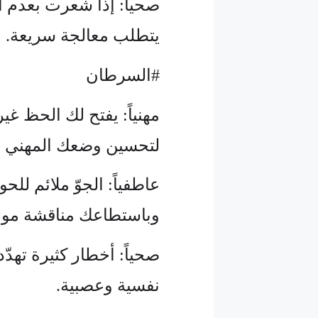
صحياً: إذا شعرت بعدم ا
يتطلب معالجة سريعة.
#السرطان
مهنياً: يفتح لك الحظ غ
لتحسين وضعك المهني وا
عاطفياً: الجوّ ملائم للح
وباستطاعك مناقشة مواض
صحياً: أخطار كثيرة ته
نفسية وعصبية.