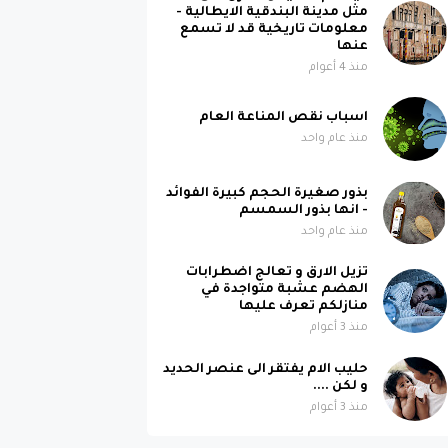
مثل مدينة البندقية الايطالية -
معلومات تاريخية قد لا تسمع
عنها
منذ 4 أعوام
اسباب نقص المناعة العام
منذ عام واحد
بذور صغيرة الحجم كبيرة الفوائد
- انها بذور السمسم
منذ عام واحد
تزيل الارق و تعالج اضطرابات
الهضم عشبة متواجدة في
منازلكم تعرف عليها
منذ 3 أعوام
حليب الام يفتقر الى عنصر الحديد
و لكن ....
منذ 3 أعوام