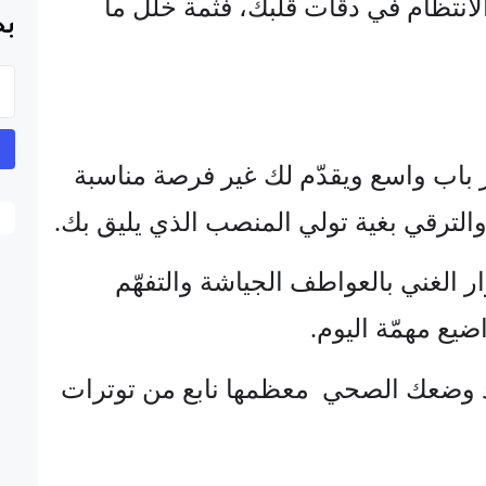
لانتظام في دقات قلبك، فثمة خلل ما
بح
ير باب واسع ويقدّم لك غير فرصة مناسبة
لترقي بغية تولي المنصب الذي يليق بك.
وار الغني بالعواطف الجياشة والتفهّم
يع مهمّة اليوم.
دّد وضعك الصحي معظمها نابع من توترات