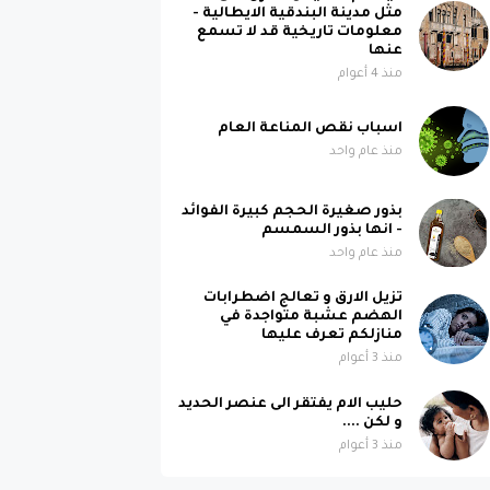
مثل مدينة البندقية الايطالية -
معلومات تاريخية قد لا تسمع
عنها
منذ 4 أعوام
اسباب نقص المناعة العام
منذ عام واحد
بذور صغيرة الحجم كبيرة الفوائد
- انها بذور السمسم
منذ عام واحد
تزيل الارق و تعالج اضطرابات
الهضم عشبة متواجدة في
منازلكم تعرف عليها
منذ 3 أعوام
حليب الام يفتقر الى عنصر الحديد
و لكن ....
منذ 3 أعوام