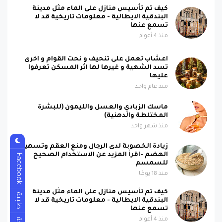
كيف تم تأسيس منازل على الماء مثل مدينة
البندقية الايطالية - معلومات تاريخية قد لا
تسمع عنها
منذ 4 أعوام
اعشاب تعمل على تنحيف و نحت القوام و اخرى
تسد الشهية و غيرها لها اثر المسكن تعرفوا
عليها
منذ عام واحد
ماسك الزبادي والعسل والليمون (للبشرة
المختلطة والدهنية)
منذ شهر واحد
زيادة الخصوبة لدى الرجال ومنع العقم وتسهيل
الهضم -اقرأ المزيد عن الاستخدام الصحيح
Facebook
للسمسم
منذ 18 يومًا
كيف تم تأسيس منازل على الماء مثل مدينة
طبية
البندقية الايطالية - معلومات تاريخية قد لا
تسمع عنها
منذ 4 أعوام