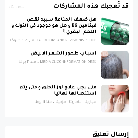
قد تُعجبك هذه المشاركات
عرض الكل
هل ضعف المناعة سببه نقص
فيتامين B6 و هل هو موجود في التونة و
اللحم البقري ؟
META EDITORS AND REVISIONISTS HUB
منذ 11 يومًا
اسباب ظهور الشعر الابيض
MEDIA CLICK -INFORMATION DESK
منذ 11 يومًا
متى يجب علاج لوز الحلق و متى يتم
استئصالها نهائيا
مجازيتا - ماجازيتا - مزجيتا
منذ 11 يومًا
إرسال تعليق