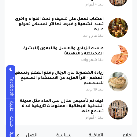
منذ 4 أعوام
اعشاب تعمل على تنحيف و نحت القوام و اخرى
تسد الشهية و غيرها لها اثر المسكن تعرفوا
عليها
منذ عام واحد
ماسك الزبادي والعسل والليمون (للبشرة
المختلطة والدهنية)
منذ شهر واحد
زيادة الخصوبة لدى الرجال ومنع العقم وتسهيل
الهضم -اقرأ المزيد عن الاستخدام الصحيح
Facebook
للسمسم
منذ 19 يومًا
كيف تم تأسيس منازل على الماء مثل مدينة
طبية
البندقية الايطالية - معلومات تاريخية قد لا
تسمع عنها
منذ 4 أعوام
صحة
اخلاء
إتفاقية
سياسة
اتصل
عن