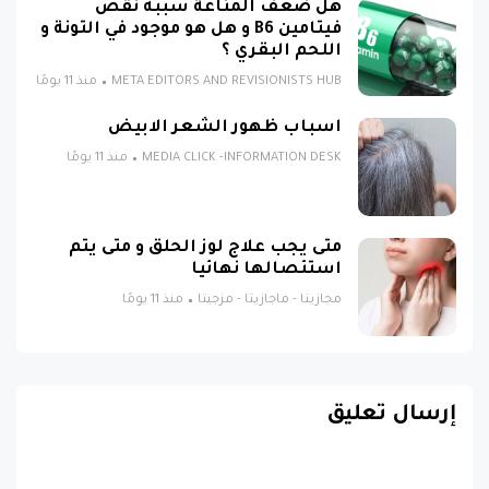
هل ضعف المناعة سببه نقص
فيتامين B6 و هل هو موجود في التونة و
اللحم البقري ؟
META EDITORS AND REVISIONISTS HUB
منذ 11 يومًا
اسباب ظهور الشعر الابيض
MEDIA CLICK -INFORMATION DESK
منذ 11 يومًا
متى يجب علاج لوز الحلق و متى يتم
استئصالها نهائيا
مجازيتا - ماجازيتا - مزجيتا
منذ 11 يومًا
إرسال تعليق