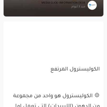
MEDIA CLICK -INFORMATION DESK
منذ 3 أعوام
الكوليسترول المرتفع
💠 الكوليسترول هو واحد من مجموعة
من الدهون (الليبيدات) التي تعمل إما