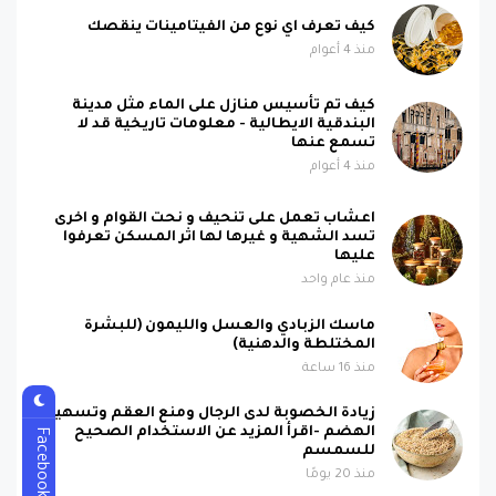
كيف تعرف اي نوع من الفيتامينات ينقصك
منذ 4 أعوام
كيف تم تأسيس منازل على الماء مثل مدينة
البندقية الايطالية - معلومات تاريخية قد لا
تسمع عنها
منذ 4 أعوام
اعشاب تعمل على تنحيف و نحت القوام و اخرى
تسد الشهية و غيرها لها اثر المسكن تعرفوا
عليها
منذ عام واحد
ماسك الزبادي والعسل والليمون (للبشرة
المختلطة والدهنية)
منذ 16 ساعة
زيادة الخصوبة لدى الرجال ومنع العقم وتسهيل
الهضم -اقرأ المزيد عن الاستخدام الصحيح
Facebook
للسمسم
منذ 20 يومًا