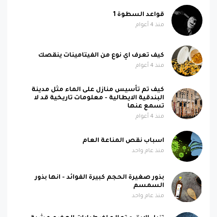
قواعد السطوة 1
منذ 4 أعوام
كيف تعرف اي نوع من الفيتامينات ينقصك
منذ 4 أعوام
كيف تم تأسيس منازل على الماء مثل مدينة
البندقية الايطالية - معلومات تاريخية قد لا
تسمع عنها
منذ 4 أعوام
اسباب نقص المناعة العام
منذ عام واحد
بذور صغيرة الحجم كبيرة الفوائد - انها بذور
السمسم
منذ عام واحد