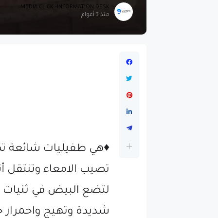
MEDIA CLICK -INFORMATION DESK
منذ 3 أعوام
♦️هي طفيليات شائعة ت
تصيب الامعاء وتنتقل أن
لتضع البيض في ثنيات 
شديدة وتهيج واحمرار ح