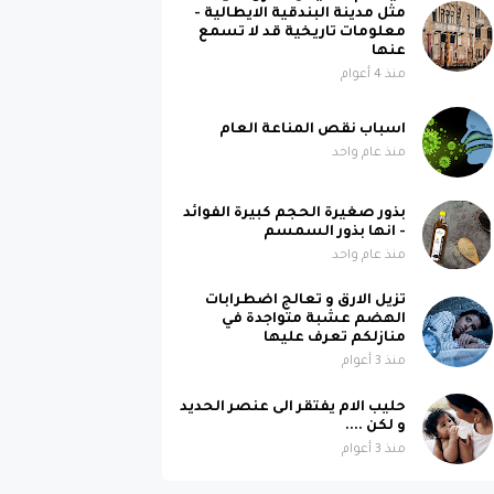
مثل مدينة البندقية الايطالية -
معلومات تاريخية قد لا تسمع
عنها
منذ 4 أعوام
اسباب نقص المناعة العام
منذ عام واحد
بذور صغيرة الحجم كبيرة الفوائد
- انها بذور السمسم
منذ عام واحد
تزيل الارق و تعالج اضطرابات
الهضم عشبة متواجدة في
منازلكم تعرف عليها
منذ 3 أعوام
حليب الام يفتقر الى عنصر الحديد
و لكن ....
منذ 3 أعوام