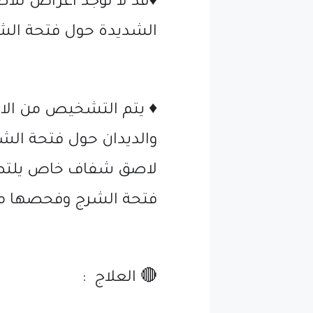
♦️قد لا توجد اعراض للا
الشديدة حول فتحة الشر
♦️ يتم التشخيص من الاع
والديدان حول فتحة الش
لاصق شفاف خاص يلتصق
فتحة الشرج وفحصها مخ
🔴 العلاج :