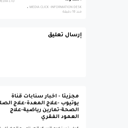
EDIA LTD
MEDIA CLICK -INFORMATION DESK
منذ 18 دقيقة
إرسال تعليق
مجزيتا - اخبار سنابات قناة
يوتيوب -علاج المعدة-علاج الصل
الصحة-تمارين رياضية-علاج
العمود الفقري