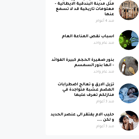
مثل مدينة البندقية الايطالية -
معلومات تاريخية قد لا تسمع
عنها
منذ 4 أعوام
اسباب نقص المناعة العام
منذ عام واحد
بذور صغيرة الحجم كبيرة الفوائد
- انها بذور السمسم
منذ عام واحد
تزيل الارق و تعالج اضطرابات
الهضم عشبة متواجدة في
منازلكم تعرف عليها
منذ 3 أعوام
حليب الام يفتقر الى عنصر الحديد
و لكن ....
منذ 3 أعوام