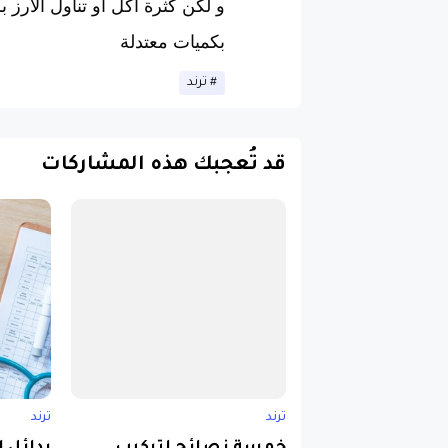
و لكن كثرة اكل او تناول الارز ب
بكميات معتدلة
ترند
قد تُعجبك هذه المشاركات
ترند
ترند