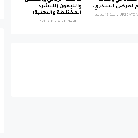
الغذاء في وجبات
ماسك الزبادي والعسل
 لمرضى السكري.
والليمون (للبشرة
المختلطة والدهنية)
UP2DATE M
منذ 18 ساعة
DINA ADEL
منذ 18 ساعة