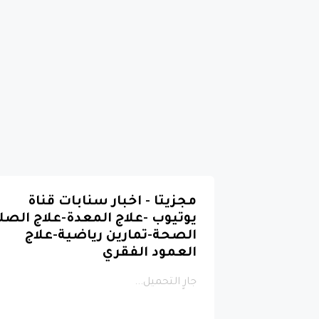
مجزيتا - اخبار سنابات قناة
يوتيوب -علاج المعدة-علاج الصل
الصحة-تمارين رياضية-علاج
العمود الفقري
جارٍ التحميل...