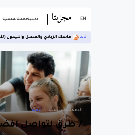
EN
طبية
صحة
نفسية
ماسك الزبادي والعسل والليمون (لل
ترند
الصفحة الرئيسية
تنمية
7 طرق لتواصل افضل مع محيطك