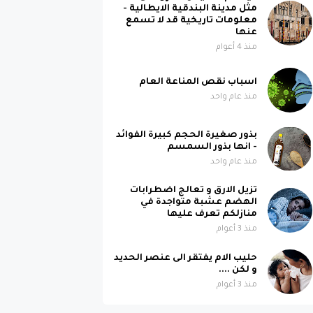
مثل مدينة البندقية الايطالية -
معلومات تاريخية قد لا تسمع
عنها
منذ 4 أعوام
اسباب نقص المناعة العام
منذ عام واحد
بذور صغيرة الحجم كبيرة الفوائد
- انها بذور السمسم
منذ عام واحد
تزيل الارق و تعالج اضطرابات
الهضم عشبة متواجدة في
منازلكم تعرف عليها
منذ 3 أعوام
حليب الام يفتقر الى عنصر الحديد
و لكن ....
منذ 3 أعوام