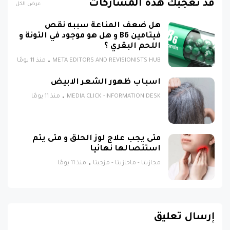
قد تُعجبك هذه المشاركات
عرض الكل
هل ضعف المناعة سببه نقص
فيتامين B6 و هل هو موجود في التونة و
اللحم البقري ؟
META EDITORS AND REVISIONISTS HUB
منذ 11 يومًا
اسباب ظهور الشعر الابيض
MEDIA CLICK -INFORMATION DESK
منذ 11 يومًا
متى يجب علاج لوز الحلق و متى يتم
استئصالها نهائيا
مجازيتا - ماجازيتا - مزجيتا
منذ 11 يومًا
إرسال تعليق