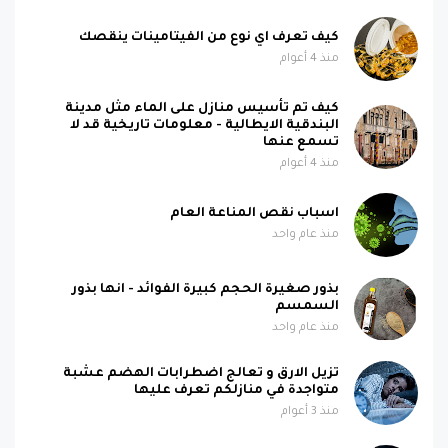
كيف تعرف اي نوع من الفيتامينات ينقصك
منذ 4 أعوام
كيف تم تأسيس منازل على الماء مثل مدينة
البندقية الايطالية - معلومات تاريخية قد لا
تسمع عنها
منذ 4 أعوام
اسباب نقص المناعة العام
منذ عام واحد
بذور صغيرة الحجم كبيرة الفوائد - انها بذور
السمسم
منذ عام واحد
تزيل الارق و تعالج اضطرابات الهضم عشبة
متواجدة في منازلكم تعرف عليها
منذ 3 أعوام