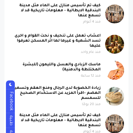
كيف تم تأسيس منازل على الماء مثل مدينة
البندقية الايطالية - معلومات تاريخية قد لا
تسمع عنها
منذ 4 أعوام
اعشاب تعمل على تنحيف و نحت القوام و اخرى
تسد الشهية و غيرها لها اثر المسكن تعرفوا
عليها
منذ عام واحد
ماسك الزبادي والعسل والليمون (للبشرة
المختلطة والدهنية)
منذ 12 ساعة
زيادة الخصوبة لدى الرجال ومنع العقم وتسهيل
الهضم -اقرأ المزيد عن الاستخدام الصحيح
Facebook
للسمسم
منذ 20 يومًا
كيف تم تأسيس منازل على الماء مثل مدينة
طبية
البندقية الايطالية - معلومات تاريخية قد لا
تسمع عنها
منذ 4 أعوام