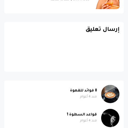
إرسال تعليق
8 فوائد للقهوة
منذ 4 أعوام
قواعد السطوة 1
منذ 4 أعوام