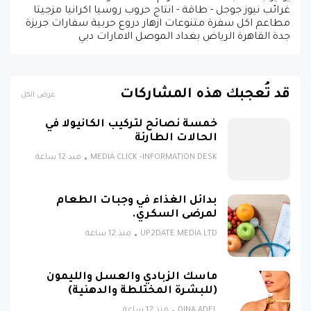
غرائب نيوز جوجل - طاقة - انتاج حروب روسيا اكرانيا مزجيتا
مطاعم اكل سفرة متنوعات ازهار دروع حربية سفارات جريزة
جدة القاهرة الرياض بغداد الموصل الامارات دبي
قد تُعجبك هذه المشاركات
عرض الكل
خمسة نصائح لتركيب الكانيولا في
الحالات الطارئة
MEDIA CLICK -INFORMATION DESK
منذ 12 ساعة
بدائل الغذاء في وجبات الطعام
لمرضى السكري.
UP2DATE MEDIA LTD
منذ 12 ساعة
ماسك الزبادي والعسل والليمون
(للبشرة المختلطة والدهنية)
DINA ADEL
منذ 12 ساعة