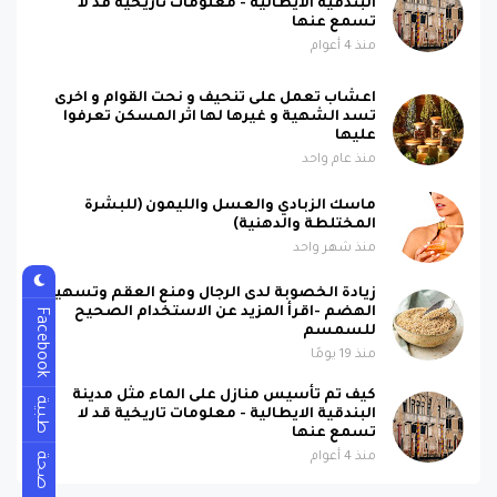
البندقية الايطالية - معلومات تاريخية قد لا
تسمع عنها
منذ 4 أعوام
اعشاب تعمل على تنحيف و نحت القوام و اخرى
تسد الشهية و غيرها لها اثر المسكن تعرفوا
عليها
منذ عام واحد
ماسك الزبادي والعسل والليمون (للبشرة
المختلطة والدهنية)
منذ شهر واحد
زيادة الخصوبة لدى الرجال ومنع العقم وتسهيل
الهضم -اقرأ المزيد عن الاستخدام الصحيح
Facebook
للسمسم
منذ 19 يومًا
كيف تم تأسيس منازل على الماء مثل مدينة
طبية
البندقية الايطالية - معلومات تاريخية قد لا
تسمع عنها
صحة
منذ 4 أعوام