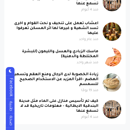
تسمع عنها
منذ 4 أعوام
اعشاب تعمل على تنحيف و نحت القوام و اخرى
تسد الشهية و غيرها لها اثر المسكن تعرفوا
عليها
منذ عام واحد
ماسك الزبادي والعسل والليمون (للبشرة
المختلطة والدهنية)
منذ شهر واحد
زيادة الخصوبة لدى الرجال ومنع العقم وتسهيل
الهضم -اقرأ المزيد عن الاستخدام الصحيح
Facebook
للسمسم
منذ 19 يومًا
كيف تم تأسيس منازل على الماء مثل مدينة
طبية
البندقية الايطالية - معلومات تاريخية قد لا
تسمع عنها
صحة
منذ 4 أعوام