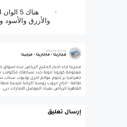
·
هناك 5 ا
والأزرق والأسود 
مرسلة بواسطة
مجازيتا - ماجازيتا - مزجيتا
مجزيتا اراء اخبار الخليج الرياض جدة اسوا
معلومة كورونا ادوية جدد نشاطك مأكولات مطا
جغرافيا بر لحوم عوالم اخرى يوتيوب سناب
طاقة - انتاج حروب روسيا اكرانيا مزجيتا مط
القاهرة الرياض بغداد الموصل الامارات دبي
إرسال تعليق