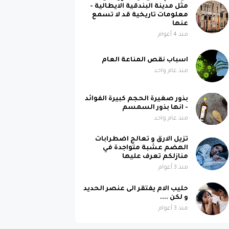
مثل مدينة البندقية الايطالية -
معلومات تاريخية قد لا تسمع
عنها
منذ 4 أعوام
اسباب نقص المناعة العام
منذ عام واحد
بذور صغيرة الحجم كبيرة الفوائد
- انها بذور السمسم
منذ عام واحد
تزيل الارق و تعالج اضطرابات
الهضم عشبة متواجدة في
منازلكم تعرف عليها
منذ 3 أعوام
حليب الام يفتقر الى عنصر الحديد
و لكن ....
منذ 3 أعوام