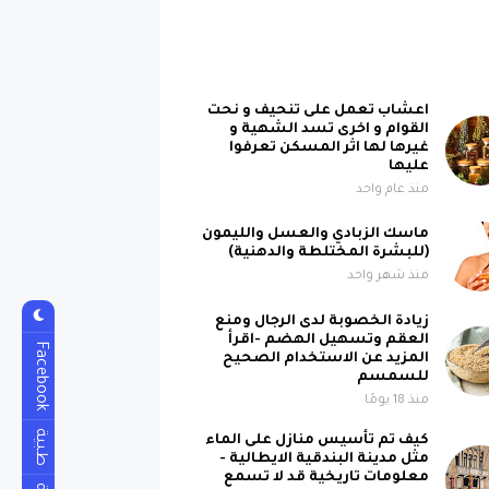
اعشاب تعمل على تنحيف و نحت
القوام و اخرى تسد الشهية و
غيرها لها اثر المسكن تعرفوا
عليها
منذ عام واحد
ماسك الزبادي والعسل والليمون
(للبشرة المختلطة والدهنية)
منذ شهر واحد
زيادة الخصوبة لدى الرجال ومنع
العقم وتسهيل الهضم -اقرأ
Facebook
المزيد عن الاستخدام الصحيح
للسمسم
منذ 18 يومًا
طبية
كيف تم تأسيس منازل على الماء
مثل مدينة البندقية الايطالية -
معلومات تاريخية قد لا تسمع