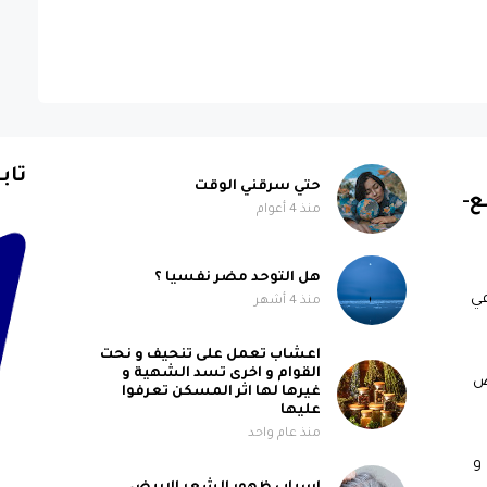
تاب
حتي سرقني الوقت
ع-
منذ 4 أعوام
هل التوحد مضر نفسيا ؟
ي
منذ 4 أشهر
اعشاب تعمل على تنحيف و نحت
القوام و اخرى تسد الشهية و
ض
غيرها لها اثر المسكن تعرفوا
عليها
منذ عام واحد
هل ضعف المناعة سببه نقص فيتامين B6 و