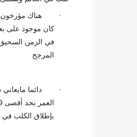
·
هناك مؤرخون و
كان موجود على بعض
في الزمن السحيق 
المرجح
·
دائما مايعاني
بإطلاق الكلب في 