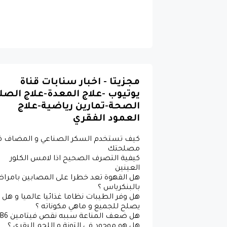
مجزيتا - اخبار سنابات قناة
يوتيوب -علاج المعدة-علاج الصل
الصحة-تمارين رياضية-علاج
العمود الفقري
كيف تستخدم السكر الصناعي و المضاف ف
مصلحتك
كيفية التصرف الصحيح اذا لامس الكلور
العينين
هل القهوة تعد خطرا على المصابين بامرا
بالبنكرياس ؟
هل وفر الطيبات نظاما غذائيا عالميا و هل
يصلح للجميع و ماهي مكوناته ؟
هل هو موجود في التونة و اللحم البقري ؟