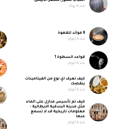
اسباب ظهور الشعر الابيض
منذ 11 يومًا
8 فوائد للقهوة
منذ 4 أعوام
قواعد السطوة 1
منذ 4 أعوام
كيف تعرف اي نوع من الفيتامينات
ينقصك
منذ 4 أعوام
كيف تم تأسيس منازل على الماء
مثل مدينة البندقية الايطالية -
معلومات تاريخية قد لا تسمع
عنها
منذ 4 أعوام