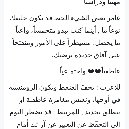
مهنياً ودراسياً
غامر بعض الشيء الحظ قد يكون حليفك
نوعاً ما , أينما كنت تبدو متحمساً، واعياً
ما يحصل، مسيطراً على الأمور ومنفتحاً
على آفاق جديدة ترضيك.
عاطفياً❤️❤️ واجتماعياً
للاعزب : يخفّ الضغط وتكون الرومنسية
في أوجها، وتعيش مغامرة عاطفية أو
تنطلق بجديد , للمرتبط : قد تضطر اليوم
إلى التحفّظ عن التعبير عن آرائك أمام