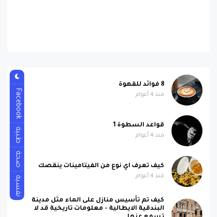
8 فوائد للقهوة
Facebook
منذ 4 أعوام
قواعد السطوة 1
طبية
منذ 4 أعوام
صحة
كيف تعرف اي نوع من الفيتامينات ينقصك
منذ 4 أعوام
نفسية
كيف تم تأسيس منازل على الماء مثل مدينة
البندقية الايطالية - معلومات تاريخية قد لا
تسمع عنها