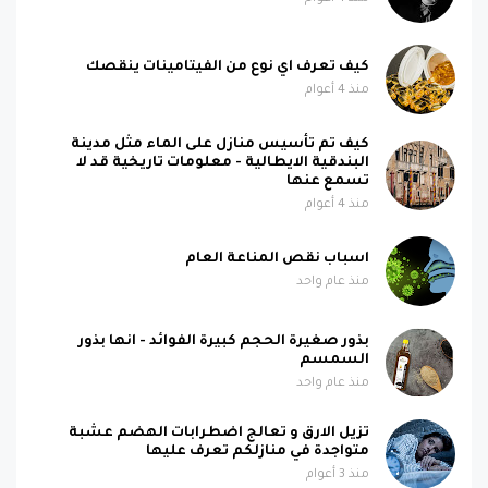
كيف تعرف اي نوع من الفيتامينات ينقصك
منذ 4 أعوام
كيف تم تأسيس منازل على الماء مثل مدينة
البندقية الايطالية - معلومات تاريخية قد لا
تسمع عنها
منذ 4 أعوام
اسباب نقص المناعة العام
منذ عام واحد
بذور صغيرة الحجم كبيرة الفوائد - انها بذور
السمسم
منذ عام واحد
تزيل الارق و تعالج اضطرابات الهضم عشبة
متواجدة في منازلكم تعرف عليها
منذ 3 أعوام