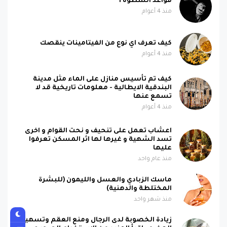
قواعد السطوة 1
منذ 4 أعوام
كيف تعرف اي نوع من الفيتامينات ينقصك
منذ 4 أعوام
كيف تم تأسيس منازل على الماء مثل مدينة
البندقية الايطالية - معلومات تاريخية قد لا
تسمع عنها
منذ 4 أعوام
اعشاب تعمل على تنحيف و نحت القوام و اخرى
تسد الشهية و غيرها لها اثر المسكن تعرفوا
عليها
منذ عام واحد
ماسك الزبادي والعسل والليمون (للبشرة
المختلطة والدهنية)
منذ شهر واحد
زيادة الخصوبة لدى الرجال ومنع العقم وتسهيل