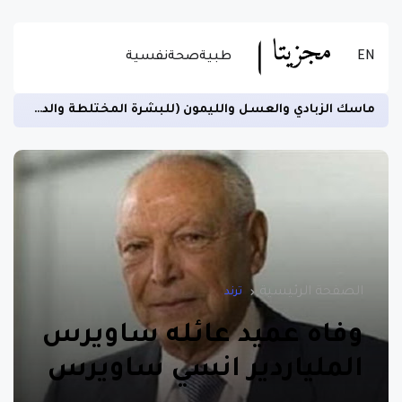
EN
طبية
صحة
نفسية
ماسك الزبادي والعسل والليمون (للبشرة المختلطة والدهنية)
الصفحة الرئيسية
ترند
وفاه عميد عائله ساويرس
الملياردير انسي ساويرس