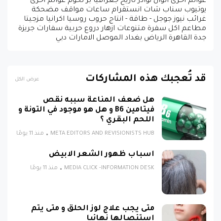
عوالم اخرى الوان نوادر تاريخ جغرافيا بر لحوم عوالم اخرى
يوتيوب سناب شات انستقرام ساعات مواقف مضحكة
غرائب نيوز جوجل - طاقة - انتاج حروب روسيا اكرانيا مزجيتا
مطاعم اكل سفرة متنوعات ازهار دروع حربية سفارات جريزة
جدة القاهرة الرياض بغداد الموصل الامارات دبي
قد تُعجبك هذه المشاركات
عرض الكل
هل ضعف المناعة سببه نقص
فيتامين B6 و هل هو موجود في التونة و
اللحم البقري ؟
META EDITORS AND REVISIONISTS HUB
منذ 11 يومًا
اسباب ظهور الشعر الابيض
MEDIA CLICK -INFORMATION DESK
منذ 11 يومًا
متى يجب علاج لوز الحلق و متى يتم
استئصالها نهائيا