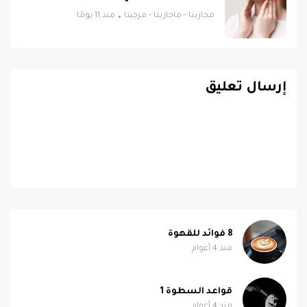
مجازيتا - ماجازيتا - مزجيتا
منذ 11 يومًا
إرسال تعليق
8 فوائد للقهوة
منذ 4 أعوام
قواعد السطوة 1
منذ 4 أعوام