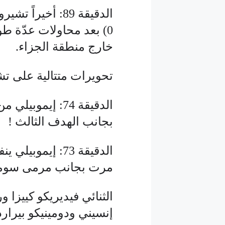
0) بعد محاولات عدّة ط
خارج منطقة الجزاء.
تحويرات متتالية على تشك
الدقيقة 74: إيم
بجانب الهدف الثالث !
الدقيقة 73: إيم
مرت بجانب مرمى سوم
الثنائي فيديريكو كييزا ور
إنسيني ودومينيكو بيرار