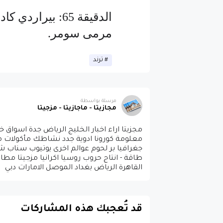
الدقيقة 65: بير
مرمى سومر.
ترند
مرسلة بواسطة
مجازيتا - ماجازيتا - مزجيتا
مجزيتا اراء اخبار الخليج الرياض جدة اسوا
معلومة كورونا ادوية جدد نشاطك مأكولات مطا
جغرافيا بر لحوم عوالم اخرى يوتيوب سناب
طاقة - انتاج حروب روسيا اكرانيا مزجيتا مط
القاهرة الرياض بغداد الموصل الامارات دبي
قد تُعجبك هذه المشاركات