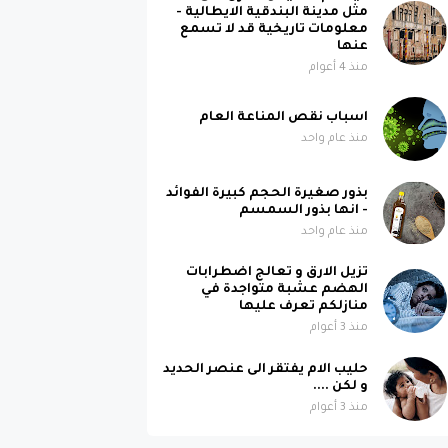
مثل مدينة البندقية الايطالية -
معلومات تاريخية قد لا تسمع
عنها
منذ 4 أعوام
اسباب نقص المناعة العام
منذ عام واحد
بذور صغيرة الحجم كبيرة الفوائد
- انها بذور السمسم
منذ عام واحد
تزيل الارق و تعالج اضطرابات
الهضم عشبة متواجدة في
منازلكم تعرف عليها
منذ 3 أعوام
حليب الام يفتقر الى عنصر الحديد
و لكن ....
منذ 3 أعوام