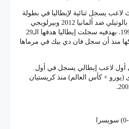
 لاعب يسجل ثنائية لإيطاليا في بطولة
أوروبا بعد كل من ماريو بالوتيلي ضد ألمانيا 2012 وبيرلويجي
كاسيراغي ضد روسيا 1996. بهدفيه سجلت إيطاليا هدفها الـ29
 شباكها منذ أن سجل فان دي بيك في مرماها
 أول لاعب إيطالي يسجل في أول
 (يورو + كأس العالم) منذ كريستيان