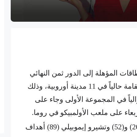
اقات المؤهلة إلى الدور ثمن النهائي
لبطولة "يورو 2020" المقامة حالياً في 11 مدينة أوروبية، وذلك
والياً في المجموعة الأولى وجاء على
ووقّع مانويل لوكاتيلي (26) و(52) وتشيرو إيموبيلي (89) أهداف