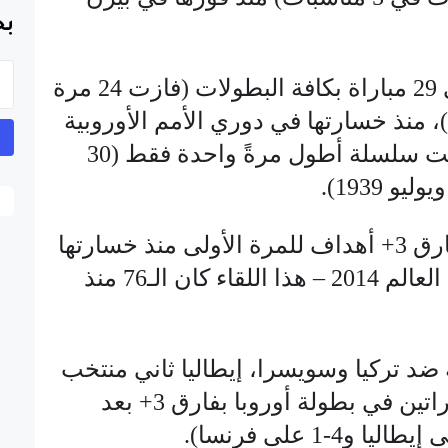
بح
● لم تخسر إيطاليا في 29 مباراة بكافة البطولات (فازت 24 مرة
 مناسبات)، منذ خسارتها في دوري الأمم الأوروبية
ضد البرتغال 2018. خاضت سلسلة أطول مرةً واحدة فقط (30
● خسرت سويسرا بفارق 3+ أهداف للمرة الأولى منذ خسارتها
2-5 ضد فرنسا في كأس العالم 2014 – هذا اللقاء كان الـ76 منذ
 ضد تركيا وسويسرا، إيطاليا ثاني منتخب
يحقق الفوز في أول مباراتين في بطولة أوروبا بفارق 3+ بعد