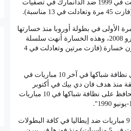
أرضها، وآخر خسارة كانت في 1999 ضد الدانمارك في تصفيات
الأولى في بطولة أوروبا منذ خسارتها
في الجولة الثانية من يورو 2008، وهذه الخسارة أنهت سلسلة
استمرت لـ6 مباريات دون خسارة (فازت مرتين وتعادلت في 4
● حافظت إيطاليا على نظافة شباكها في آخر 10 مباريات في
لبطولات، 965 دقيقة منذ هدف فان دي بيك في أكتوبر
الماضي. للمرة الأولى تحافظ على نظافة شباكها في 10 مباريات
● لم تفز سويسرا في 9 مباريات ضد إيطاليا في كافة البطولات
(تعادلت 4 مرات وخسرت في 5 مناسبات) منذ فوزها في بيرن