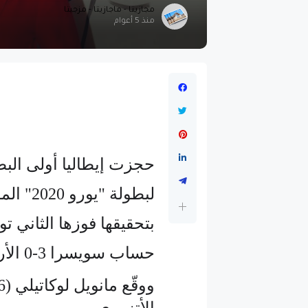
مجازيتا - ماجازيتا - مزجيتا
منذ 5 أعوام
حجزت إيطاليا أولى البط
بتحقيقها فوزها الثاني ت
حساب سويسرا 3-0 الأربعاء على ملعب الأولمبيكو في روما.