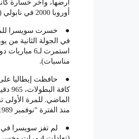
أوروبا 2000 في نابولي (فازت 45 مرة وتعادلت في 13 مناسبة).
● خسرت سويسرا للمرة 
مناسبات).
كافة ا
منذ الفترة "نوفمبر 1989-يونيو 1990".