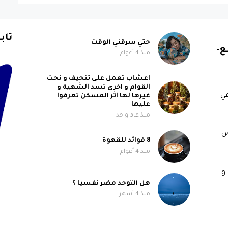
تاب
حتي سرقني الوقت
ع-
منذ 4 أعوام
اعشاب تعمل على تنحيف و نحت
القوام و اخرى تسد الشهية و
ي
غيرها لها اثر المسكن تعرفوا
عليها
منذ عام واحد
ض
8 فوائد للقهوة
منذ 4 أعوام
هل ضعف المناعة سببه نقص فيتامين B6 و
هل التوحد مضر نفسيا ؟
منذ 4 أشهر