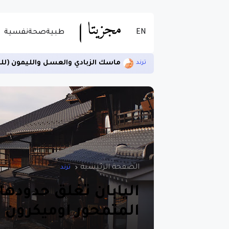
EN
طبية
صحة
نفسية
ماسك الزبادي والعسل والليمون (لل
ترند
الصفحة الرئيسية
ترند
اليابان تغلق حدودها 
المتمحور اوميكرون