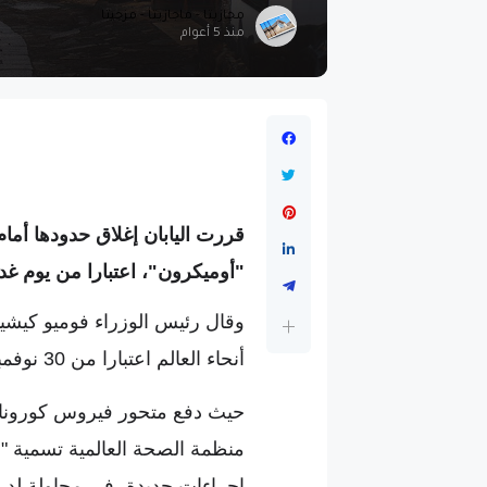
مجازيتا - ماجازيتا - مزجيتا
منذ 5 أعوام
قررت اليابان إغلاق حدودها أمام
"أوميكرون"، اعتبارا من يوم غد ال
وقال رئيس الوزراء فوميو كيشيد
أنحاء العالم اعتبارا من 30 نوفمبر".
حيث دفع متحور فيروس كورونا 
منظمة الصحة العالمية تسمية "أو
إجراءات جديدة، في محاولة لدر