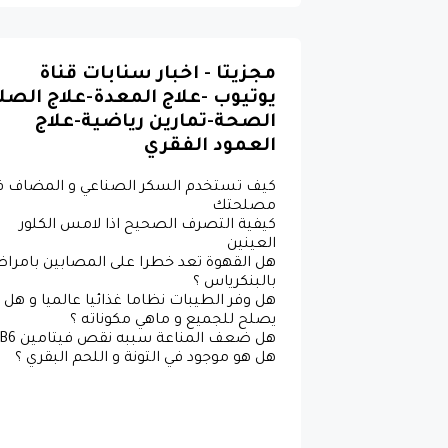
مجزيتا - اخبار سنابات قناة
يوتيوب -علاج المعدة-علاج الصل
الصحة-تمارين رياضية-علاج
العمود الفقري
كيف تستخدم السكر الصناعي و المضاف ف
مصلحتك
كيفية التصرف الصحيح اذا لامس الكلور
العينين
هل القهوة تعد خطرا على المصابين بامرا
بالبنكرياس ؟
هل وفر الطيبات نظاما غذائيا عالميا و هل
يصلح للجميع و ماهي مكوناته ؟
هل هو موجود في التونة و اللحم البقري ؟