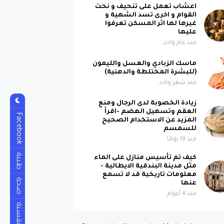
اعشاب تعمل على تنحيف و نحت
القوام و اخرى تسد الشهية و
غيرها لها اثر المسكن تعرفوا
عليها
منذ عام واحد
ماسك الزبادي والعسل والليمون
(للبشرة المختلطة والدهنية)
منذ شهر واحد
زيادة الخصوبة لدى الرجال ومنع
العقم وتسهيل الهضم -اقرأ
Facebook
المزيد عن الاستخدام الصحيح
للسمسم
منذ 19 يومًا
طبية
كيف تم تأسيس منازل على الماء
مثل مدينة البندقية الايطالية -
معلومات تاريخية قد لا تسمع
صحة
عنها
منذ 4 أعوام
نفسية