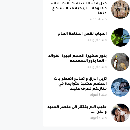
مثل مدينة البندقية الايطالية -
معلومات تاريخية قد لا تسمع
عنها
منذ 4 أعوام
اسباب نقص المناعة العام
منذ عام واحد
بذور صغيرة الحجم كبيرة الفوائد
- انها بذور السمسم
منذ عام واحد
تزيل الارق و تعالج اضطرابات
الهضم عشبة متواجدة في
منازلكم تعرف عليها
منذ 3 أعوام
حليب الام يفتقر الى عنصر الحديد
و لكن ....
منذ 3 أعوام