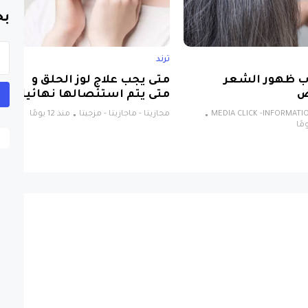
بح
ترند
 ظهور الشعر
متى يجب علاج لوز الحلق و
ض
متى يتم استئصالها نهائيا
MEDIA CLICK -INFORMATI
مجازيتا - ماجازيتا - مزجيتا
منذ 12 يومًا