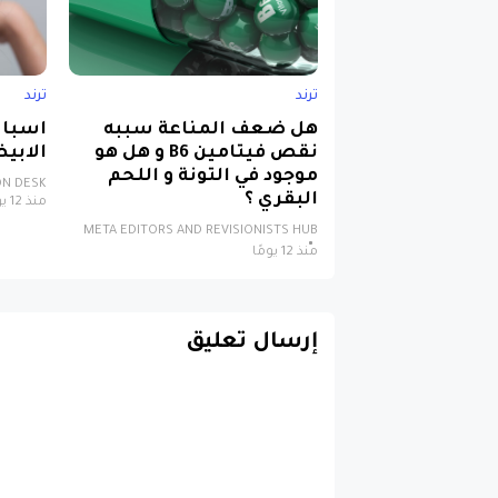
ترند
ترند
هل ضعف المناعة سببه
اسباب
نقص فيتامين B6 و هل هو
الابي
موجود في التونة و اللحم
ON DESK
البقري ؟
منذ 12 يومًا
META EDITORS AND REVISIONISTS HUB
منذ 12 يومًا
إرسال تعليق