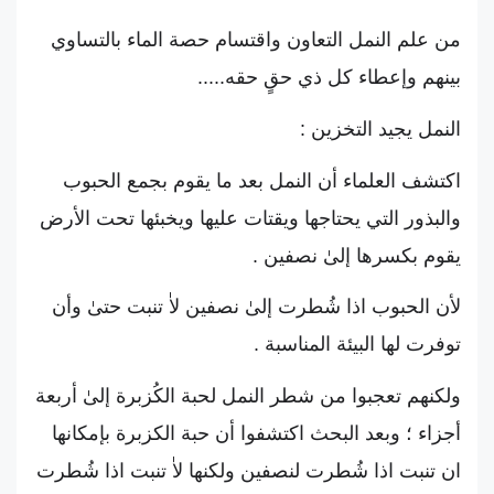
من علم النمل التعاون واقتسام حصة الماء بالتساوي
بينهم وإعطاء كل ذي حقٍ حقه.....
النمل يجيد التخزين :
ﺍﻛﺘﺸﻒ ﺍﻟﻌﻠﻤﺎﺀ ﺃﻥ ﺍﻟﻨﻤﻞ ﺑﻌﺪ ﻣﺎ ﻳﻘﻮﻡ ﺑﺠﻤﻊ ﺍﻟﺤﺒﻮﺏ
ﻭﺍﻟﺒﺬﻭﺭ ﺍلتي ﻳﺤﺘﺎﺟﻬﺎ ﻭﻳﻘﺘﺎﺕ ﻋﻠﻴﻬﺎ ﻭﻳﺨﺒﺌﻬﺎ ﺗﺤﺖ ﺍﻷﺭﺽ
ﻳﻘﻮﻡ ﺑﻜﺴﺮﻫﺎ ﺇﻟﻰٰ ﻧﺼﻔﻴﻦ .
ﻷﻥ ﺍﻟﺤﺒﻮﺏ ﺍﺫﺍ ﺷُﻄﺮﺕ ﺇﻟﻰٰ ﻧﺼﻔﻴﻦ ﻻٰ ﺗﻨﺒﺖ ﺣﺘﻰٰ ﻭأﻥ
ﺗﻮﻓﺮﺕ ﻟﻬﺎ ﺍﻟﺒﻴﺌﺔ ﺍﻟﻤﻨﺎﺳﺒﺔ .
ﻭﻟﻜﻨﻬﻢ ﺗﻌﺠﺒﻮﺍ ﻣﻦ ﺷﻄﺮ ﺍﻟﻨﻤﻞ ﻟﺤﺒﺔ ﺍﻟﻜُﺰﺑﺮﺓ ﺇﻟﻰٰ ﺃﺭﺑﻌﺔ
أﺟﺰﺍﺀ ؛ ﻭﺑﻌﺪ ﺍﻟﺒﺤﺚ ﺍﻛﺘﺸﻔﻮﺍ ﺃﻥ ﺣﺒﺔ ﺍﻟﻜﺰﺑﺮﺓ ﺑﺈﻣﻜﺎﻧﻬﺎ
ﺍﻥ ﺗﻨﺒﺖ ﺍﺫﺍ ﺷُﻄﺮﺕ ﻟﻨﺼﻔﻴﻦ وﻟﻜﻨﻬﺎ ﻻٰ ﺗﻨﺒﺖ ﺍﺫﺍ ﺷُﻄﺮﺕ