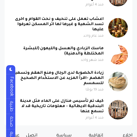
منذ 4 أعوام
اعشاب تعمل على تنحيف و نحت القوام و اخرى
تسد الشهية و غيرها لها اثر المسكن تعرفوا
عليها
منذ عام واحد
ماسك الزبادي والعسل والليمون (للبشرة
المختلطة والدهنية)
منذ شهر واحد
زيادة الخصوبة لدى الرجال ومنع العقم وتسهيل
الهضم -اقرأ المزيد عن الاستخدام الصحيح
Facebook
للسمسم
منذ 19 يومًا
كيف تم تأسيس منازل على الماء مثل مدينة
طبية
البندقية الايطالية - معلومات تاريخية قد لا
تسمع عنها
منذ 4 أعوام
صحة
اخلاء
إتفاقية
سياسة
اتصل
عن