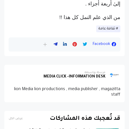
ﺇﻟﻰٰ ﺃﺭﺑﻌﺔ ﺃﺟﺰﺍﺀ .
من الذي علم النمل كل هذا !!
ثقافة عامة
Facebook
مرسلة بواسطة
MEDIA CLICK -INFORMATION DESK
lion Media lion productions , media publisher , magazitta
staff
قد تُعجبك هذه المشاركات
عرض الكل