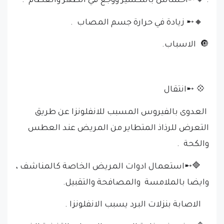
. 🔸➸احساس بالتكسير ووجع في الظهر والعظام .
🔸➸ زيادة في حرارة جسم المصاب .
🔘 الاسباب.
💠 ➸انتقال
العدوى بالفيروس المسبب للانفلونزا عن طريق
التعرض للرذاذ المتطاير من المريض عند العطس
والكحة .
🔷➸استعمال ادوات المريض الخاصة كالمناشف ،
وايضا بالملامسة والمصافحة والتقبيل.
الاصابة بنزلات البرد يسبب الانفلونزا .