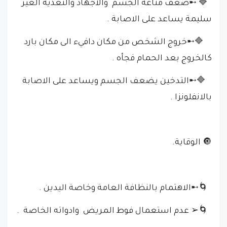
🔷 ➸ضعف مناعة الجسم والاجهاد والتغذية الغير
سليمة يساعد على الاصابة .
🔷➸خروج الشخص من مكان دافيء الى مكان بارد
كالخروج بعد الحمام فجأه .
🔷➸التدخين يضعف الجسم ويساعد على الاصابة
بالانفلونزا .
🔘 الوقاية.
🌀➸الاهتمام بالنظافة العامة وخاصة اليدين .
🌀➢ عدم استعمال فوط المريض وادواته الخاصة .