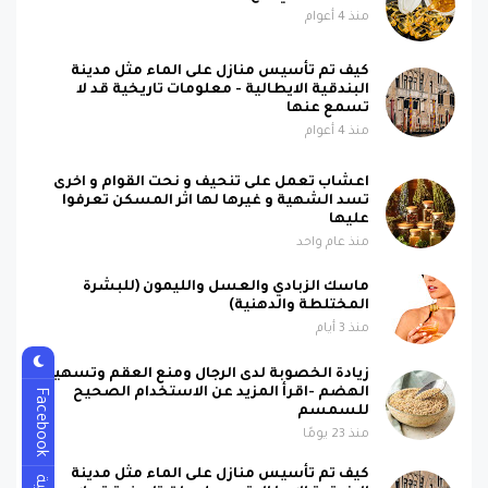
منذ 4 أعوام
كيف تم تأسيس منازل على الماء مثل مدينة
البندقية الايطالية - معلومات تاريخية قد لا
تسمع عنها
منذ 4 أعوام
اعشاب تعمل على تنحيف و نحت القوام و اخرى
تسد الشهية و غيرها لها اثر المسكن تعرفوا
عليها
منذ عام واحد
ماسك الزبادي والعسل والليمون (للبشرة
المختلطة والدهنية)
منذ 3 أيام
زيادة الخصوبة لدى الرجال ومنع العقم وتسهيل
الهضم -اقرأ المزيد عن الاستخدام الصحيح
Facebook
للسمسم
منذ 23 يومًا
كيف تم تأسيس منازل على الماء مثل مدينة