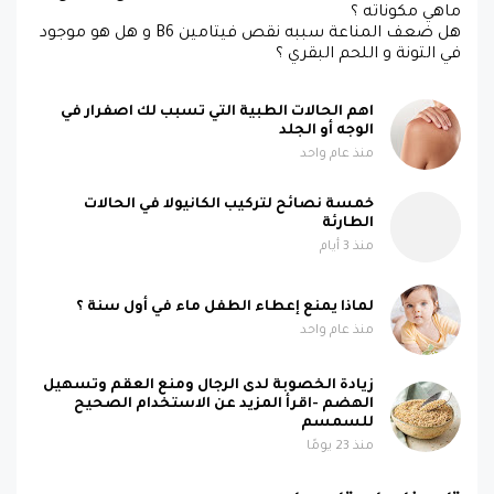
ماهي مكوناته ؟
هل ضعف المناعة سببه نقص فيتامين B6 و هل هو موجود
في التونة و اللحم البقري ؟
اهم الحالات الطبية التي تسبب لك اصفرار في
الوجه أو الجلد
منذ عام واحد
خمسة نصائح لتركيب الكانيولا في الحالات
الطارئة
منذ 3 أيام
لماذا يمنع إعطاء الطفل ماء في أول سنة ؟
منذ عام واحد
زيادة الخصوبة لدى الرجال ومنع العقم وتسهيل
الهضم -اقرأ المزيد عن الاستخدام الصحيح
للسمسم
منذ 23 يومًا