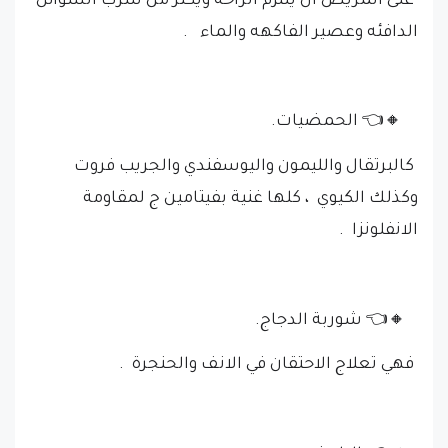
على المريض ان يلتزم الراحة ويكثر من شرب السوائل
الدافئه وعصير الفاكهه والماء .
🔸👈 الحمضيات.
كالبرتقال والليمون واليوسفندي والجريب فروت
وكذلك الكيوي ، كلها غنية بفيتامين ج لمقاومة
الانفلونزا .
🔸👈 شوربة الدجاج.
فهي تعلاج الاحتقان في الانف والحنجرة .