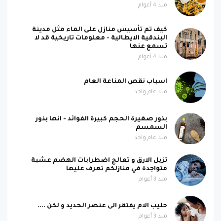
منذ 4 أعوام
كيف تم تأسيس منازل على الماء مثل مدينة
البندقية الايطالية - معلومات تاريخية قد لا
تسمع عنها
منذ 4 أعوام
اسباب نقص المناعة العام
منذ عام واحد
بذور صغيرة الحجم كبيرة الفوائد - انها بذور
السمسم
منذ عام واحد
تزيل الارق و تعالج اضطرابات الهضم عشبة
متواجدة في منازلكم تعرف عليها
منذ 3 أعوام
حليب الام يفتقر الى عنصر الحديد و لكن ....
منذ 3 أعوام