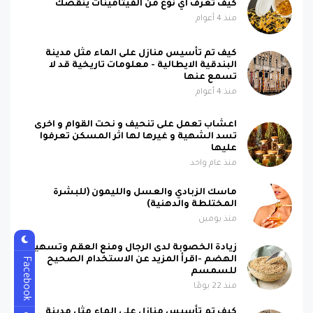
كيف تعرف اي نوع من الفيتامينات ينقصك
منذ 4 أعوام
كيف تم تأسيس منازل على الماء مثل مدينة
البندقية الايطالية - معلومات تاريخية قد لا
تسمع عنها
منذ 4 أعوام
اعشاب تعمل على تنحيف و نحت القوام و اخرى
تسد الشهية و غيرها لها اثر المسكن تعرفوا
عليها
منذ عام واحد
ماسك الزبادي والعسل والليمون (للبشرة
المختلطة والدهنية)
منذ يومين
زيادة الخصوبة لدى الرجال ومنع العقم وتسهيل
الهضم -اقرأ المزيد عن الاستخدام الصحيح
Facebook
للسمسم
منذ 22 يومًا
كيف تم تأسيس منازل على الماء مثل مدينة