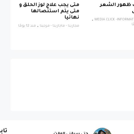
 ظهور الشعر
متى يجب علاج لوز الحلق و
متى يتم استئصالها
نهائيا
MEDIA CLICK -INFORMA
مجازيتا - ماجازيتا - مزجيتا
منذ 12 يومًا
تاب