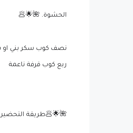
الحشوة. 🌺🌟🥟
نصف كوب سكر بني او 
ربع كوب قرفة ناعمة
🌺🌟🥟طريقة التحضير.