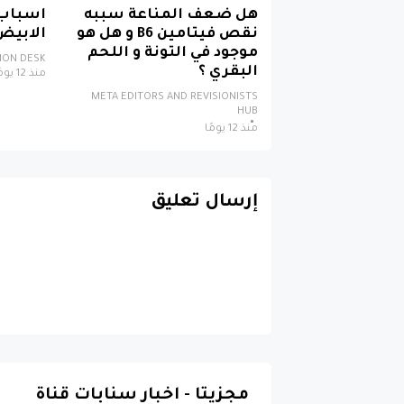
هل ضعف المناعة سببه
اسباب
نقص فيتامين B6 و هل هو
الابيض
موجود في التونة و اللحم
TION DESK
البقري ؟
منذ 12 يومًا
META EDITORS AND REVISIONISTS
HUB
منذ 12 يومًا
إرسال تعليق
مجزيتا - اخبار سنابات قناة