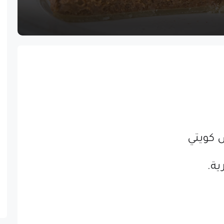
 كويتي
ية.