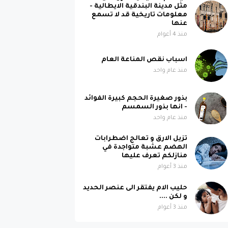
مثل مدينة البندقية الايطالية -
معلومات تاريخية قد لا تسمع
عنها
منذ 4 أعوام
اسباب نقص المناعة العام
منذ عام واحد
بذور صغيرة الحجم كبيرة الفوائد
- انها بذور السمسم
منذ عام واحد
تزيل الارق و تعالج اضطرابات
الهضم عشبة متواجدة في
منازلكم تعرف عليها
منذ 3 أعوام
حليب الام يفتقر الى عنصر الحديد
و لكن ....
منذ 3 أعوام