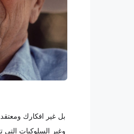
بل غير افكارك ومعتقد
وغير السلوكيات التي ت