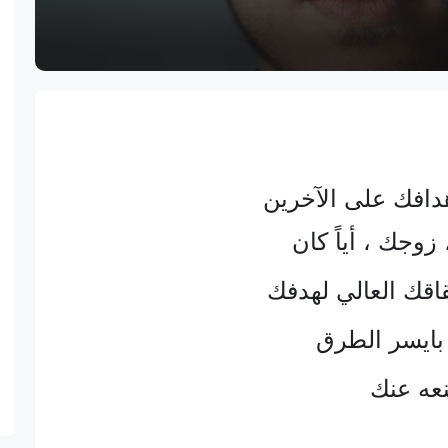
دافك على الآخرين
زوجك ، أياً كان
اقك العالي لهدفك
بايسر الطرق
نعه عنك