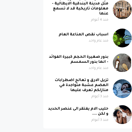
مثل مدينة البندقية الايطالية -
معلومات تاريخية قد لا تسمع
عنها
منذ 4 أعوام
اسباب نقص المناعة العام
منذ عام واحد
بذور صغيرة الحجم كبيرة الفوائد
- انها بذور السمسم
منذ عام واحد
تزيل الارق و تعالج اضطرابات
الهضم عشبة متواجدة في
منازلكم تعرف عليها
منذ 3 أعوام
حليب الام يفتقر الى عنصر الحديد
و لكن ....
منذ 3 أعوام