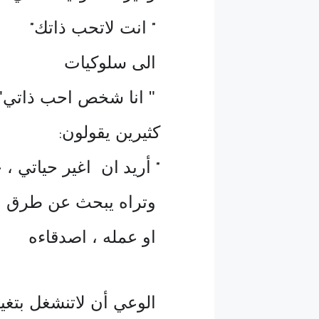
انت لاتحب ذاتك
"
"
الى سلوكيات
" انا شخص احب ذاتي"
كثيرين يقولون
:
أريد
ان
اغير حياتي ، 
"
وتراه يبحث عن طرق ال
او عمله ، اصدقاءه
الوعي أن لاتنشغل بتغي