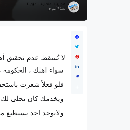
مجازيتا - ماجازيتا - مزجيتا
منذ 7 أعوام
لا تُسقط عدم تحقيق أه
سواء اهلك ، الحكومة ، 
فلو فعلاً شعرت باستحق
ويخدمك كان تجلى لك 
ولايوجد احد يستطيع م