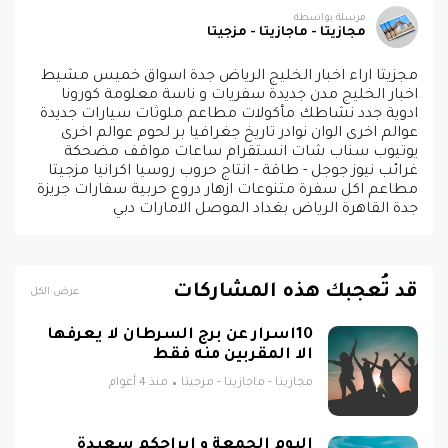
مرسلة بواسطة
مجازيتا - ماجازيتا - مزجيتا
مجزيتا اراء اخبار الخليج الرياض جدة اسواق خميس مشيط
اخبار الخليج مدن جديدة سفريات و ناسة معلومة كورونا
ادوية جدد نشاطك مأكولات مطاعم ملوثات سيارات جديدة
عوالم اخرى الوان نوادر تاريخ جغرافيا بر لحوم عوالم اخرى
يوتيوب سناب شات انستقرام ساعات مواقف مضحكة
غرائب نيوز جوجل - طاقة - انتاج حروب روسيا اكرانيا مزجيتا
مطاعم اكل سفرة متنوعات ازهار دروع حربية سفارات جريزة
جدة القاهرة الرياض بغداد الموصل الامارات دبي
قد تُعجبك هذه المشاركات
عرض الكل
10اسرار عن برج السرطان لا يعرفها
الا المقربين منه فقط
مجازيتا - ماجازيتا - مزجيتا
منذ 4 أعوام
اليوم الجمعة و ابراجكم سعيدة