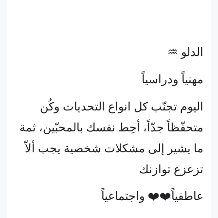
الدلو ♒
مهنياً ودراسياً
اليوم تجنّب كل انواع التحديات وكُن
متحفّظاً جدّاً، أحِط نفسك بالمحبّين، ثمة
ما يشير إلى مشكلات شخصية يجب ألاّ
تزعزع توازنك
عاطفياً❤️❤️ واجتماعياً