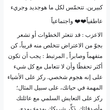
كبيرين. تتحمّس لكل ما هوجديد وجريء
عاطفياً❤️❤️ واجتماعياً
الاعزب : قد تتعثر الخطوات أو تشعر
بجوّ من الاعتراض تتخلص منه قريباً، كن
متفهماً وصابراً , المرتبط : يجب أن تكون
أكثر تحفظًا وأن لا تتعامل مع كل شيء
على إنه هجوم شخصي. ركز على الأشياء
المهمة في حياتك، على سبيل المثال؛
ركز على التعايش السلمي مع عائلتك
وأصدقائك. ذَكِّر شريكك بهدوء بمدى