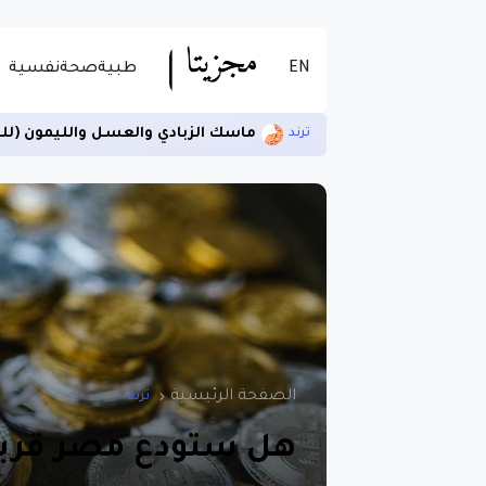
EN
طبية
صحة
نفسية
ماسك الزبادي والعسل والليمون (لل
ترند
الصفحة الرئيسية
ترند
هل ستودع مصر قريبا