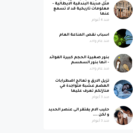
مثل مدينة البندقية الايطالية -
معلومات تاريخية قد لا تسمع
عنها
منذ 4 أعوام
اسباب نقص المناعة العام
منذ عام واحد
بذور صغيرة الحجم كبيرة الفوائد
- انها بذور السمسم
منذ عام واحد
تزيل الارق و تعالج اضطرابات
الهضم عشبة متواجدة في
منازلكم تعرف عليها
منذ 3 أعوام
حليب الام يفتقر الى عنصر الحديد
و لكن ....
منذ 3 أعوام