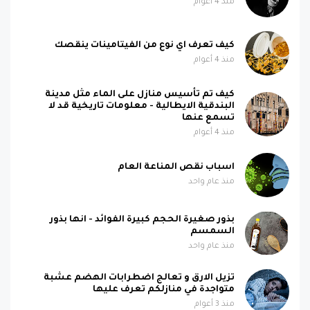
منذ 4 أعوام
كيف تعرف اي نوع من الفيتامينات ينقصك
منذ 4 أعوام
كيف تم تأسيس منازل على الماء مثل مدينة
البندقية الايطالية - معلومات تاريخية قد لا
تسمع عنها
منذ 4 أعوام
اسباب نقص المناعة العام
منذ عام واحد
بذور صغيرة الحجم كبيرة الفوائد - انها بذور
السمسم
منذ عام واحد
تزيل الارق و تعالج اضطرابات الهضم عشبة
متواجدة في منازلكم تعرف عليها
منذ 3 أعوام