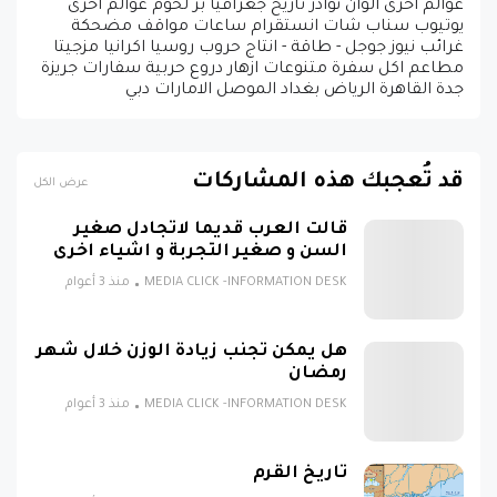
عوالم اخرى الوان نوادر تاريخ جغرافيا بر لحوم عوالم اخرى
يوتيوب سناب شات انستقرام ساعات مواقف مضحكة
غرائب نيوز جوجل - طاقة - انتاج حروب روسيا اكرانيا مزجيتا
مطاعم اكل سفرة متنوعات ازهار دروع حربية سفارات جريزة
جدة القاهرة الرياض بغداد الموصل الامارات دبي
قد تُعجبك هذه المشاركات
عرض الكل
قالت العرب قديما لاتجادل صغير
السن و صغير التجربة و اشياء اخرى
MEDIA CLICK -INFORMATION DESK
منذ 3 أعوام
هل يمكن تجنب زيادة الوزن خلال شهر
رمضان
MEDIA CLICK -INFORMATION DESK
منذ 3 أعوام
تاريخ القرم