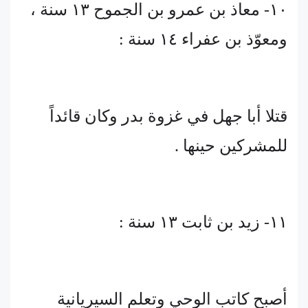
١٠- معاذ بن عمرو بن الجموح ١٣ سنة ،
ومعوّذ بن عفراء ١٤ سنة :
قتلا أبا جهل في غزوة بدر وكان قائداً
للمشركين حينها .
١١- زيد بن ثابت ١٣ سنة :
أصبح كاتب الوحي وتعلم السيريانية