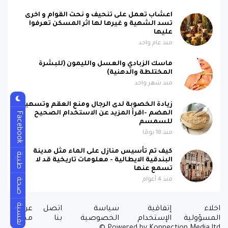
اعشاب تعمل على تنحيف و نحت القوام و اخرى
تسد الشهية و غيرها لها اثر المسكن تعرفوا
عليها
منذ عام واحد
ماسك الزبادي والعسل والليمون (للبشرة
المختلطة والدهنية)
منذ شهر واحد
زيادة الخصوبة لدى الرجال ومنع العقم وتسهيل
الهضم -اقرأ المزيد عن الاستخدام الصحيح
Facebook
للسمسم
منذ 18 يومًا
كيف تم تأسيس منازل على الماء مثل مدينة
طبية
البندقية الايطالية - معلومات تاريخية قد لا
تسمع عنها
منذ 4 أعوام
صحة
نفسية
اخلاء
إتفاقية
سياسة
اتصل
عن
المسؤولية
الإستخدام
الخصوصية
بنا
مجزيتا