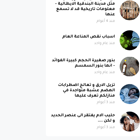
مثل مدينة البندقية الايطالية -
معلومات تاريخية قد لا تسمع
عنها
منذ 4 أعوام
اسباب نقص المناعة العام
منذ عام واحد
بذور صغيرة الحجم كبيرة الفوائد
- انها بذور السمسم
منذ عام واحد
تزيل الارق و تعالج اضطرابات
الهضم عشبة متواجدة في
منازلكم تعرف عليها
منذ 3 أعوام
حليب الام يفتقر الى عنصر الحديد
و لكن ....
منذ 3 أعوام