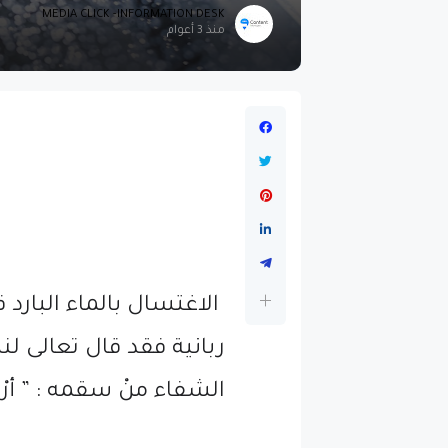
MEDIA CLICK -INFORMATION DESK
منذ 3 أعوام
الاغتسال بالماء البارد
ربانية فقد قال تعالى لنب
الشفاء منْ سقمه : ” أرْكـ