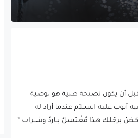
 قبل أن يكون نصيحة طبية هو توصية
يه أيوب عليـه السـلآم عندما أراد له
ضْ برجْـلك هـذا مُغْـتسلٌ بــاردٌ وشــراب ”