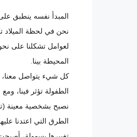
المبدأ نفسه ينطبق على 
نحن في لحظة الميلاد ت
لعوامل تشكلنا على نحو 
المحيطة بينا
.
كل شيء يتواصل معنا، و
الطفولة تؤثر فينا، ومع 
نصبح بشخصية معينة (تعو
الطرق التي اعتدنا عليه
تغييرها بسهولة، أصبح