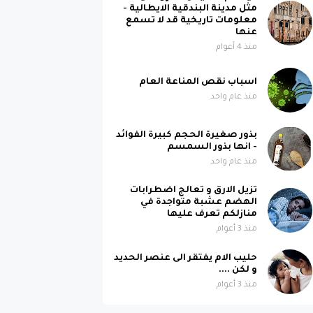
مثل مدينة البندقية الايطالية -
معلومات تاريخية قد لا تسمع
عنها
منذ 4 أعوام
اسباب نقص المناعة العام
منذ عام واحد
بذور صغيرة الحجم كبيرة الفوائد
- انها بذور السمسم
منذ عام واحد
تزيل الارق و تعالج اضطرابات
الهضم عشبة متواجدة في
منازلكم تعرف عليها
منذ 3 أعوام
حليب الام يفتقر الى عنصر الحديد
و لكن ....
منذ 3 أعوام