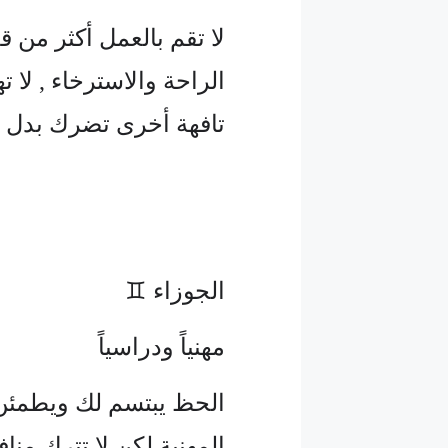
لا تقم بالعمل أكثر من
الراحة والاسترخاء , لا 
تافهة أخرى تضرك بدل 
الجوزاء ♊
مهنياً ودراسياً
الحظ يبتسم لك ويطمئن 
المهنية لكن لا تترك مناف