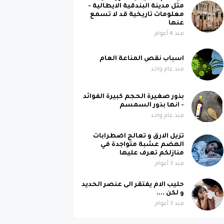
مثل مدينة البندقية الايطالية -
معلومات تاريخية قد لا تسمع
عنها
منذ 4 أعوام
اسباب نقص المناعة العام
منذ عام واحد
بذور صغيرة الحجم كبيرة الفوائد
- انها بذور السمسم
منذ عام واحد
تزيل الارق و تعالج اضطرابات
الهضم عشبة متواجدة في
منازلكم تعرف عليها
منذ 3 أعوام
حليب الام يفتقر الى عنصر الحديد
و لكن ....
منذ 3 أعوام