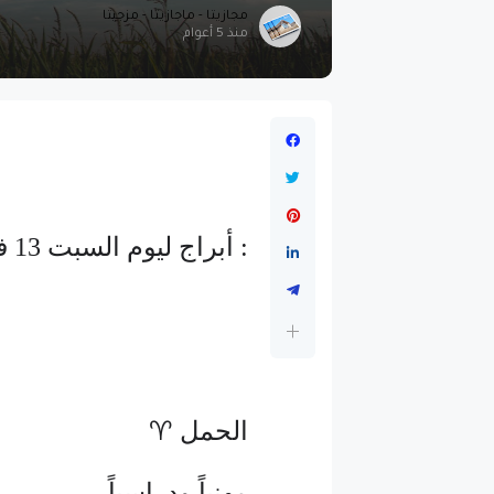
مجازيتا - ماجازيتا - مزجيتا
منذ 5 أعوام
: أبراج ليوم السبت 13 فبراير شباط 2021
الحمل ♈
مهنياً ودراسياً