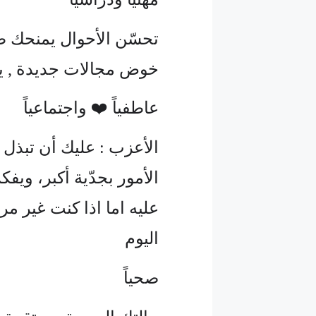
تحسّن الأحوال يمنحك طا
خوض مجالات جديدة , ي
عاطفياً ❤️ واجتماعياً
الأعزب : عليك أن تبذل ج
الأمور بجدّية أكبر، ويف
عليه اما اذا كنت غير مر
اليوم
صحياً