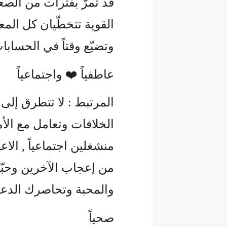
قد تمرّ بفترات من الصعو
القوية تتخطّيان كل الم
وتضيّع وقتاً في الحسابا
عاطفياً ❤️ واجتماعياً
المرتبط : لا تتطرق إلى
الخلافات وتعامل مع الأمو
منشغلين اجتماعياً , ال
من إعجاب الآخرين وحبّه
والمحبة وتحاصرك الدع
صحياً