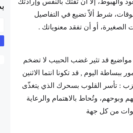
د والهبوط، إلا أن ثقتك بالنفس وإرادتك
بح
عوقات، شرط ألاّ تضيع في التفاصيل
ت الصغيرة، أو أن تفقد معنوياتك .
 مواضيع قد تثير غضب الحبيب لا تضخم
ر ببساطة اليوم , قد تكونا انتما الاثنين
اعزب : تأسر القلوب بسحرك الذي يتغذّى
م وبوحهم، وتُحاط بالاهتمام والرعاية
وات من كل جهة