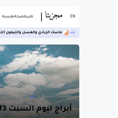
EN
طبية
صحة
نفسية
ماسك الزبادي والعسل والليمون (لل
ترند
الصفحة الرئيسية
ابراج
أبراج ليوم السبت 13 فبراير شباط 2021