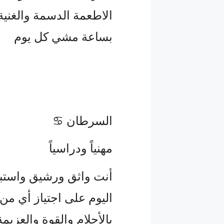
الاطعمة الدسمة والغنية ب
بساعة مشي كل يوم
السرطان ♋
مهنياً ودراسياً
أنت واثق ورشيق واستب
اليوم على اجتياز أي من ا
بالأحلام والقوة والعزيم