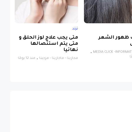
ترند
 ظهور الشعر
متى يجب علاج لوز الحلق و
متى يتم استئصالها
نهائيا
MEDIA CLICK -INFORMA
مجازيتا - ماجازيتا - مزجيتا
منذ 12 يومًا