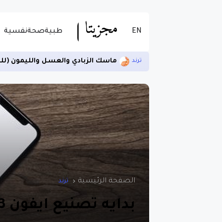
EN
طبية
صحة
نفسية
ماسك الزبادي والعسل والليمون (لل
ترند
الصفحة الرئيسية
ترند
بدايه تصنيع ايفون 13