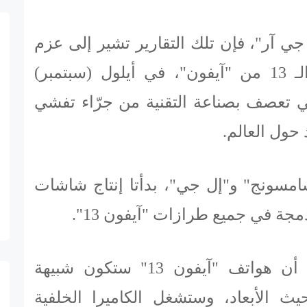
ي آر"، فإن تلك التقارير تشير إلى عزم
"أبل" إطلاق الإصدار الـ 13 من "آيفون"، في أيلول (سبتمبر)
تي تعصف بصناعة التقنية من جرّاء تفشي
حول العالم.
سامسونج" و"إل جي"، بدأتا إنتاج شاشات
جة في جميع طرازات "آيفون 13".
وكشفت تسريبات عن أن هواتف "آيفون 13" ستكون شبيهة
"الـ12" من حيث الأبعاد، وستشغل الكاميرا الخلفية