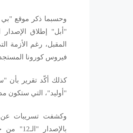
وحسبما ذكر موقع "بي ج
المقبل، رغم الأزمة ال
فيروس كورونا المستجد 
كذلك أكّد تقرير بأن "
"أوليد"، التي ستكون مدم
بالإصدار 