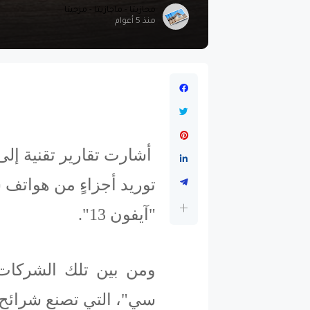
مجازيتا - ماجازيتا - مزجيتا
منذ 5 أعوام
أشارت تقارير تقنية إل
توريد أجزاءٍ من هواتف 
"آيفون 13".
ومن بين تلك الشركات 
سي"، التي تصنع شرائح ل