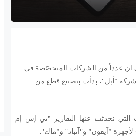
ى أن عدداً من الشركات المتخصّصة في
شركة "أبل"، بدأت بتصنيع قطع من
التي تحدثت عنها التقارير "تي إس إم
أجهزة "آيفون" و"آيباد" و"ماك".