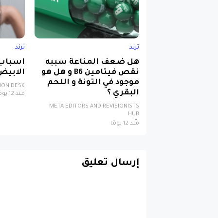
ترند
ترند
هل ضعف المناعة سببه
اسباب
نقص فيتامين B6 و هل هو
الابيض
موجود في التونة و اللحم
TION DESK
البقري ؟
منذ 12 يومًا
META EDITORS AND REVISIONISTS
HUB
منذ 12 يومًا
إرسال تعليق