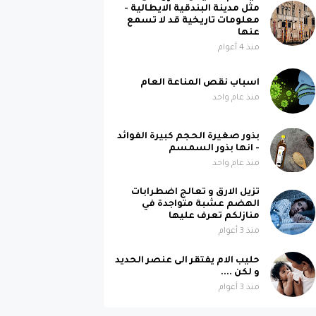
مثل مدينة البندقية الايطالية -
معلومات تاريخية قد لا تسمع
عنها
منذ 4 أعوام
اسباب نقص المناعة العام
منذ عام واحد
بذور صغيرة الحجم كبيرة الفوائد
- انها بذور السمسم
منذ عام واحد
تزيل الارق و تعالج اضطرابات
الهضم عشبة متواجدة في
منازلكم تعرف عليها
منذ 3 أعوام
حليب الام يفتقر الى عنصر الحديد
و لكن ....
منذ 3 أعوام