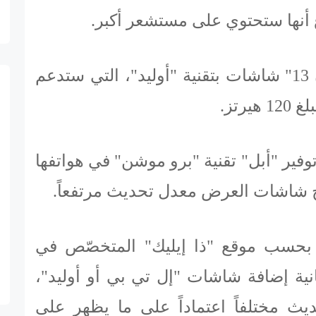
أنها ستحتوي على مستشعر أكبر.
وستدمج هواتف "آيفون 13" شاشات بتقنية "أوليد"، التي ستدعم
رتز.
وفير "أبل" تقنية "برو موشن" في هواتفها
نح شاشات العرض معدل تحديث مرتفعاً.
حسب موقع "ذا إيليك" المتخصّص في
كانية إضافة شاشات "إل تي بي أو أوليد"،
يث مختلفاً اعتماداً على ما يظهر على