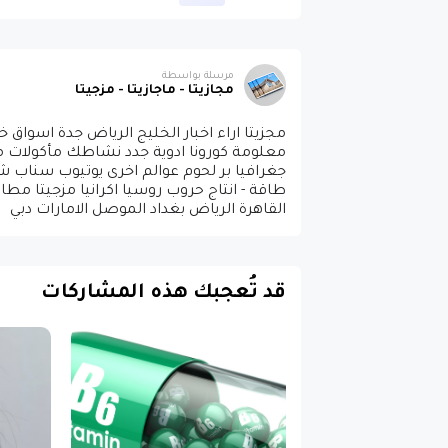
مرسلة بواسطة
مجازيتا - ماجازيتا - مزجيتا
مجزيتا اراء اخبار الخليج الرياض جدة اسوا
معلومة كورونا ادوية جدد نشاطك مأكولات مطا
جغرافيا بر لحوم عوالم اخرى يوتيوب سناب
طاقة - انتاج حروب روسيا اكرانيا مزجيتا مط
القاهرة الرياض بغداد الموصل الامارات دبي
قد تُعجبك هذه المشاركات