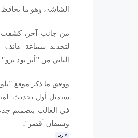
الشاشة، وهو ما يحافظ 
من جانب آخر، كشفت تق
لتجديد سماعة هاتف آي
الثاني من "أير بود برو" 
ووفق ما ذكر موقع "بلو
في الغالب بتصميم جدي
وسيقان أقصر".
ترند