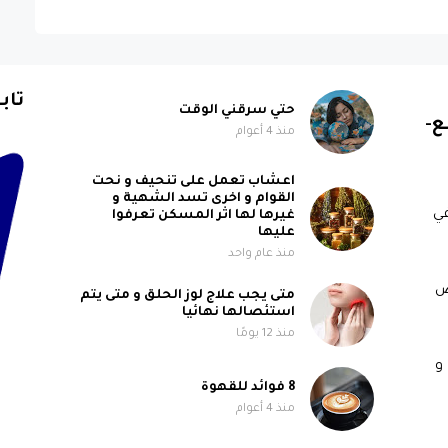
تاب
حتي سرقني الوقت
ع-
منذ 4 أعوام
اعشاب تعمل على تنحيف و نحت
القوام و اخرى تسد الشهية و
ي
غيرها لها اثر المسكن تعرفوا
عليها
منذ عام واحد
ض
متى يجب علاج لوز الحلق و متى يتم
استئصالها نهائيا
منذ 12 يومًا
هل ضعف المناعة سببه نقص فيتامين B6 و
8 فوائد للقهوة
منذ 4 أعوام