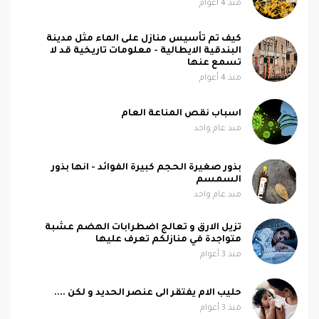
منذ 4 أعوام
كيف تم تأسيس منازل على الماء مثل مدينة
البندقية الايطالية - معلومات تاريخية قد لا
تسمع عنها
منذ 4 أعوام
اسباب نقص المناعة العام
منذ عام واحد
بذور صغيرة الحجم كبيرة الفوائد - انها بذور
السمسم
منذ عام واحد
تزيل الارق و تعالج اضطرابات الهضم عشبة
متواجدة في منازلكم تعرف عليها
منذ 3 أعوام
حليب الام يفتقر الى عنصر الحديد و لكن ....
منذ 3 أعوام