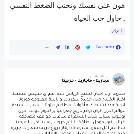
هون على نفسك وتجنب الضغط النفسي
, حاول حب الحياة
ابراج
Facebook
مرسلة بواسطة
مجازيتا - ماجازيتا - مزجيتا
مجزيتا اراء اخبار الخليج الرياض جدة اسواق خميس مشيط
اخبار الخليج مدن جديدة سفريات و ناسة معلومة كورونا
ادوية جدد نشاطك مأكولات مطاعم ملوثات سيارات جديدة
عوالم اخرى الوان نوادر تاريخ جغرافيا بر لحوم عوالم اخرى
يوتيوب سناب شات انستقرام ساعات مواقف مضحكة
غرائب نيوز جوجل - طاقة - انتاج حروب روسيا اكرانيا مزجيتا
مطاعم اكل سفرة متنوعات ازهار دروع حربية سفارات جريزة