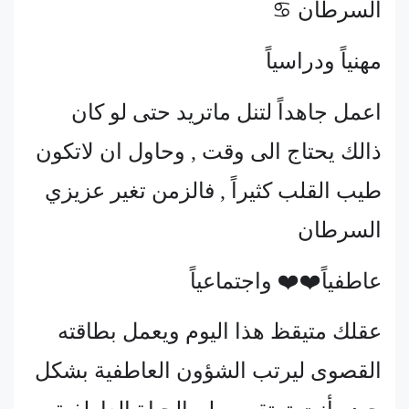
السرطان ♋
مهنياً ودراسياً
اعمل جاهداً لتنل ماتريد حتى لو كان
ذالك يحتاج الى وقت , وحاول ان لاتكون
طيب القلب كثيراً , فالزمن تغير عزيزي
السرطان
عاطفياً❤️❤️ واجتماعياً
عقلك متيقظ هذا اليوم ويعمل بطاقته
القصوى ليرتب الشؤون العاطفية بشكل