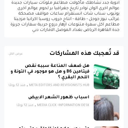
ادوية جدد نشاطك مأكولات مطاعم ملوثات سيارات جديدة
عوالم اخرى الوان نوادر تاريخ جغرافيا بر لحوم عوالم اخرى
يوتيوب سناب شات انستقرام ساعات مواقف مضحكة
غرائب نيوز جوجل - طاقة - انتاج حروب روسيا اكرانيا مزجيتا
مطاعم اكل سفرة متنوعات ازهار دروع حربية سفارات جريزة
جدة القاهرة الرياض بغداد الموصل الامارات دبي
قد تُعجبك هذه المشاركات
عرض الكل
هل ضعف المناعة سببه نقص
فيتامين B6 و هل هو موجود في التونة و
اللحم البقري ؟
META EDITORS AND REVISIONISTS HUB
منذ 12 يومًا
اسباب ظهور الشعر الابيض
MEDIA CLICK -INFORMATION DESK
منذ 12 يومًا