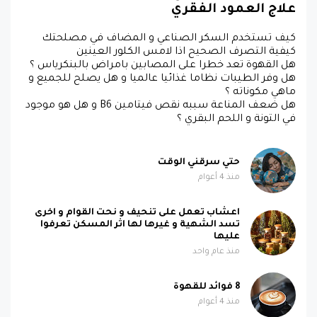
علاج العمود الفقري
كيف تستخدم السكر الصناعي و المضاف في مصلحتك
كيفية التصرف الصحيح اذا لامس الكلور العينين
هل القهوة تعد خطرا على المصابين بامراض بالبنكرياس ؟
هل وفر الطيبات نظاما غذائيا عالميا و هل يصلح للجميع و
ماهي مكوناته ؟
هل ضعف المناعة سببه نقص فيتامين B6 و هل هو موجود
في التونة و اللحم البقري ؟
حتي سرقني الوقت
منذ 4 أعوام
اعشاب تعمل على تنحيف و نحت القوام و اخرى
تسد الشهية و غيرها لها اثر المسكن تعرفوا
عليها
منذ عام واحد
8 فوائد للقهوة
منذ 4 أعوام