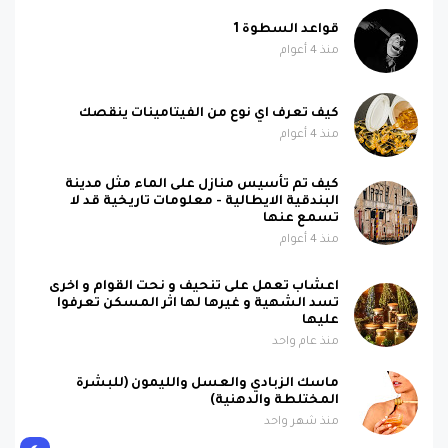
قواعد السطوة 1
منذ 4 أعوام
كيف تعرف اي نوع من الفيتامينات ينقصك
منذ 4 أعوام
كيف تم تأسيس منازل على الماء مثل مدينة
البندقية الايطالية - معلومات تاريخية قد لا
تسمع عنها
منذ 4 أعوام
اعشاب تعمل على تنحيف و نحت القوام و اخرى
تسد الشهية و غيرها لها اثر المسكن تعرفوا
عليها
منذ عام واحد
ماسك الزبادي والعسل والليمون (للبشرة
المختلطة والدهنية)
منذ شهر واحد