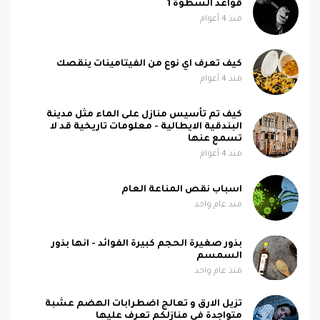
قواعد السطوة 1
منذ 4 أعوام
كيف تعرف اي نوع من الفيتامينات ينقصك
منذ 4 أعوام
كيف تم تأسيس منازل على الماء مثل مدينة
البندقية الايطالية - معلومات تاريخية قد لا
تسمع عنها
منذ 4 أعوام
اسباب نقص المناعة العام
منذ عام واحد
بذور صغيرة الحجم كبيرة الفوائد - انها بذور
السمسم
منذ عام واحد
تزيل الارق و تعالج اضطرابات الهضم عشبة
متواجدة في منازلكم تعرف عليها