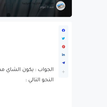
مجازيتا - ماجازيتا - مزجيتا
منذ 3 أعوام
الجواب : يكون الشاي مض
النحو التالي :