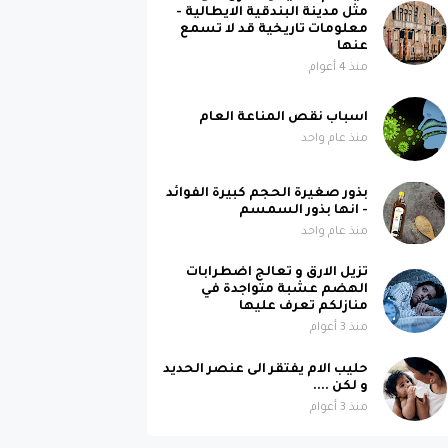
مثل مدينة البندقية الايطالية -
معلومات تاريخية قد لا تسمع
عنها
منذ 4 أعوام
اسباب نقص المناعة العام
منذ عام واحد
بذور صغيرة الحجم كبيرة الفوائد
- انها بذور السمسم
منذ عام واحد
تزيل الارق و تعالج اضطرابات
الهضم عشبة متواجدة في
منازلكم تعرف عليها
منذ 3 أعوام
حليب الام يفتقر الى عنصر الحديد
و لكن ....
منذ 3 أعوام