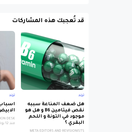
قد تُعجبك هذه المشاركات
ترند
ترند
هل ضعف المناعة سببه
اسباب
نقص فيتامين B6 و هل هو
الابيض
موجود في التونة و اللحم
TION DESK
البقري ؟
منذ 12 يومًا
META EDITORS AND REVISIONISTS