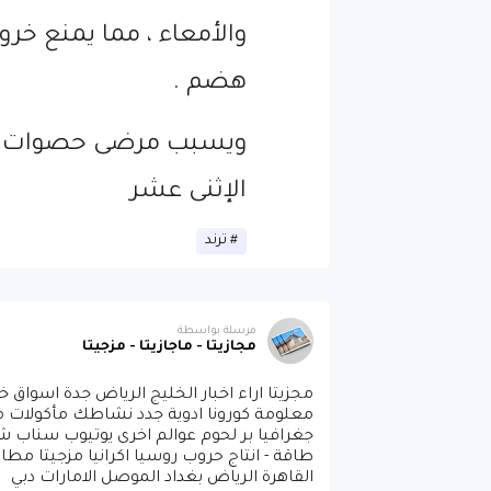
والأمعاء ، مما يمنع 
هضم .
ويسبب مرضى حصوات الك
الإثنى عشر
ترند
مرسلة بواسطة
مجازيتا - ماجازيتا - مزجيتا
مجزيتا اراء اخبار الخليج الرياض جدة اسوا
معلومة كورونا ادوية جدد نشاطك مأكولات مطا
جغرافيا بر لحوم عوالم اخرى يوتيوب سناب
طاقة - انتاج حروب روسيا اكرانيا مزجيتا مط
القاهرة الرياض بغداد الموصل الامارات دبي