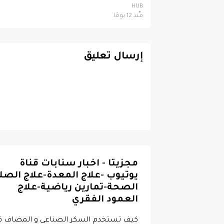
HUB
منذ 12 يومًا
إرسال تعليق
مجزيتا - اخبار سنابات قناة
يوتيوب -علاج المعدة-علاج الصل
الصحة-تمارين رياضية-علاج
العمود الفقري
كيف تستخدم السكر الصناعي و المضاف ف