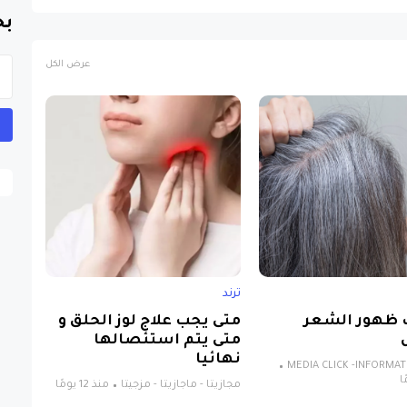
بح
عرض الكل
ترند
 ظهور الشعر
متى يجب علاج لوز الحلق و
متى يتم استئصالها
نهائيا
MEDIA CLICK -INFORMA
مجازيتا - ماجازيتا - مزجيتا
منذ 12 يومًا